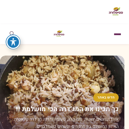
חדש באתר
כך תכינו את המג’דרה הכי מושלמת !!!
אורז ועדשים ירוקות: מנה קלה, טעימה ומזינה מג'דרה קלאסית:
האיזון המושלם בין מרקמים וטעמים כשמדברים…