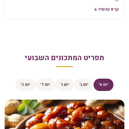
קרא עכשיו
תפריט המתכונים השבועי
יום א׳
יום ב׳
יום ג׳
יום ד׳
יום ה׳