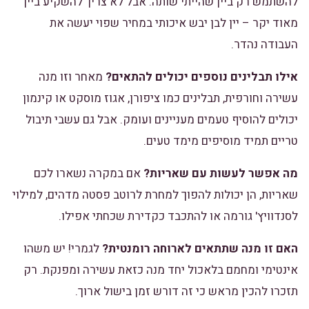
להשתמש רק ביין שהייתי שותה. אבל לא צריך להשקיע ביין
מאוד יקר – יין לבן יבש איכותי במחיר שפוי יעשה את
העבודה נהדר.
אילו תבלינים נוספים יכולים להתאים?
מאחר וזו מנה
עשירה וחורפית, תבלינים כמו ציפורן, אגוז מוסקט או קינמון
יכולים להוסיף טעמים מעניינים ועומק. אבל גם עשבי תיבול
טריים תמיד מוסיפים מימד טעים.
מה אפשר לעשות עם שאריות?
אם במקרה נשארו לכם
שאריות, הן יכולות להפוך למחרת לרוטב פסטה מדהים, למילוי
לסנדוויץ' גורמה או להתכבד כקדירת שכחתי אפילו.
האם זו מנה שתתאים לארוחה רומנטית?
לגמרי! יש משהו
אינטימי ומחמם בלאכול יחד מנה כזאת עשירה ומפנקת. רק
תזכרו להכין מראש כי זה דורש זמן בישול ארוך.