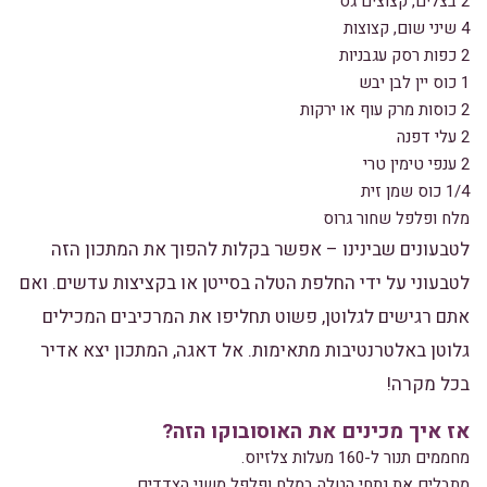
2 בצלים, קצוצים גס
4 שיני שום, קצוצות
2 כפות רסק עגבניות
1 כוס יין לבן יבש
2 כוסות מרק עוף או ירקות
2 עלי דפנה
2 ענפי טימין טרי
1/4 כוס שמן זית
מלח ופלפל שחור גרוס
לטבעונים שבינינו – אפשר בקלות להפוך את המתכון הזה
לטבעוני על ידי החלפת הטלה בסייטן או בקציצות עדשים. ואם
אתם רגישים לגלוטן, פשוט תחליפו את המרכיבים המכילים
גלוטן באלטרנטיבות מתאימות. אל דאגה, המתכון יצא אדיר
בכל מקרה!
אז איך מכינים את האוסובוקו הזה?
מחממים תנור ל-160 מעלות צלזיוס.
מתבלים את נתחי הטלה במלח ופלפל משני הצדדים.