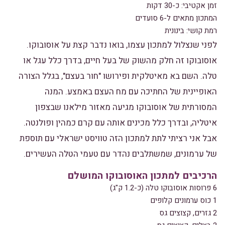
זמן אקטיבי: כ-30 דקות
המתכון מתאים ל-6 סועדים
רמת קושי: בינונית
לפני שנצלול למתכון עצמו, בואו נדבר קצת על אוסובוקו.
אוסובוקו זה חלק מהשוק של בעל חיים, בדרך כלל עגל או
טלה. השם בא מאיטלקית ופירושו "חור בעצם", בגלל הצורה
האופיינית של החתיכה עם מח העצם באמצע. המנה
המסורתית של אוסובוקו מגיעה מאזור מילאנו שבצפון
איטליה, ובדרך כלל מכינים אותה עם קרם כמהין ופולנטה.
אבל אני רציתי לתת למתכון הזה טוויסט ישראלי עם תוספת
של ערמונים, שמשתלבים נהדר עם טעמי הטלה העשירים.
הרכיבים למתכון האוסובוקו המושלם
6 פרוסות אוסובוקו טלה (כ-1.2 ק"ג)
1 כוס ערמונים קלופים
2 גזרים, קצוצים גס