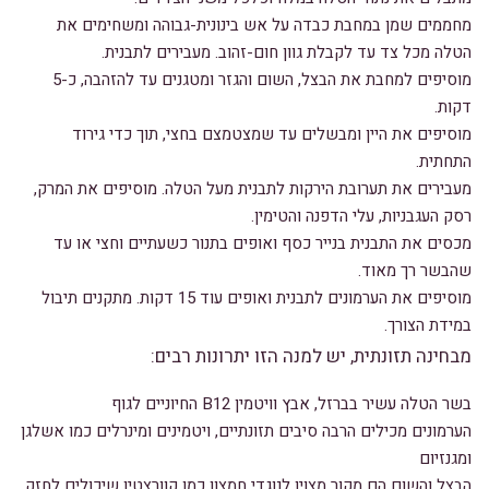
מחממים שמן במחבת כבדה על אש בינונית-גבוהה ומשחימים את
הטלה מכל צד עד לקבלת גוון חום-זהוב. מעבירים לתבנית.
מוסיפים למחבת את הבצל, השום והגזר ומטגנים עד להזהבה, כ-5
דקות.
מוסיפים את היין ומבשלים עד שמצטמצם בחצי, תוך כדי גירוד
התחתית.
מעבירים את תערובת הירקות לתבנית מעל הטלה. מוסיפים את המרק,
רסק העגבניות, עלי הדפנה והטימין.
מכסים את התבנית בנייר כסף ואופים בתנור כשעתיים וחצי או עד
שהבשר רך מאוד.
מוסיפים את הערמונים לתבנית ואופים עוד 15 דקות. מתקנים תיבול
במידת הצורך.
מבחינה תזונתית, יש למנה הזו יתרונות רבים:
בשר הטלה עשיר בברזל, אבץ וויטמין B12 החיוניים לגוף
הערמונים מכילים הרבה סיבים תזונתיים, ויטמינים ומינרלים כמו אשלגן
ומגנזיום
הבצל והשום הם מקור מצוין לנוגדי חמצון כמו קוורצטין שיכולים לחזק