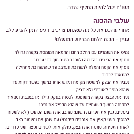
תפו”ח יכול להיות תחליף נהדר.
שלבי ההכנה
אחרי שהכנו את כל מה שאנחנו צריכים, הגיע הזמן להגיע ללב
עניין – הכנת הלחם הבריוש המושלם!
נמיס את השמרים עם החלב החם והחמאה המומסת בקערה גדולה.
נוסיף את הביצים בהדרגה ולערבב היטב תוך כדי ערבוב.
נוסיף את הקמח והמלח לתערובת ונערבב עד שהתערובת מתחילה
להתאגד לכדור.
נעביר את הבצק למשטח מקומח ונלוש אותו במשך כעשר דקות עד
שהוא הופך לאוורירי ולא דביק.
נניח את הבצק בקערה משומנת, לכסות בפקק ניילון או במגבת, ונשאיר
לתפיחה במשך כשעתיים עד שהוא מכפיל את נפחו.
בינתיים, נכין את תערובת השום: נערבב את השום הכתוש (ולא לשכוח
להוסיף מעט קאיין אם אוהבים פיקנטי) עם שמן זית ונשמור בצד.
לאחר התפיחה, נשטח את הבצק, נחלק אותו לשניים וניצור שני כדורים.