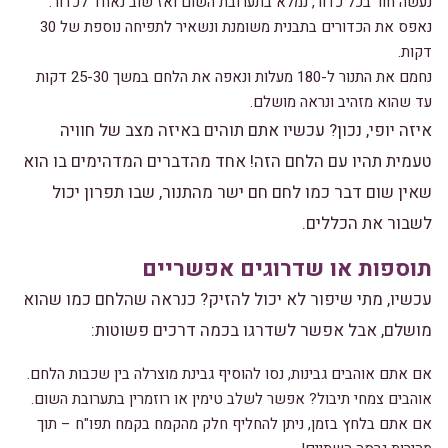
נעשה חור בכל כדור, נמלא בתערובת השום ואז שוב נאחד לכדור.
נאפס את הכדורים בתבנית משומנת ונשאיר לתפיחה נוספת של 30
דקות.
נחמם את התנור ל-180 מעלות ונאפה את הלחם במשך 25-30 דקות
עד שהוא מזהיב ונראה מושלם.
איזה יופי, נכון? עכשיו אתם תוהים באיזה מצב של חוויה
טעמית תהיו עם הלחם הזה! אחד מהדברים המדהימים בו הוא
שאין שום דבר כמו לחם חם ישר מהתנור, שבו תפרון יכול
לשבור את הכללים.
תוספות או שדרוגים אפשריים
עכשיו, מתי שיפור לא יכול להזיק? כנראה שהלחם כמו שהוא
מושלם, אבל אפשר לשדרגו בכמה דרכים פשוטות:
אם אתם אוהבים גבינות, נסו להוסיף גבינת מוצרלה בין שכבות הלחם.
אוהבים צמחי תיבול? אפשר לשלב טימין או רוזמרין בתערובת השום.
אם אתם בלחץ בזמן, ניתן להחליף חלק מהקמח בקמח תפו"ח – תוך