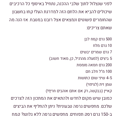
לפני שנצלול לתוך שלבי ההכנה, נתחיל באיסוף כל הרכיבים
שיכולים להביא את הלחם הזה למדרגת העל! קחו בחשבון
שהחומרים פשוטים ונמצאים אצל רובנו במטבח. אז הנה מה
שאתם צריכים:
500 גרם קמח לבן
10 גרם מלח
7 גרם שמרים יבשים
5 ביצים (למעלה מהרגיל, כן, מאוד חשוב)
200 גרם חמאה מומסת
100 מ"ל חלב חם
4-5 שיני שום כתושות
שמן זית (לציפוי)
קאיין (בבקשה, רק אם אתם אוהבים חריף!)
כמובן שיש מקום לחדש ולהתאים את המתכון הזה לצרכים
שלכם. מחפשים גרסה טבעונית? ניתן להחליף את הביצים
ב-150 גרם רסק תפוחים. מחפשים גרסה ללא גלוטן? קמח