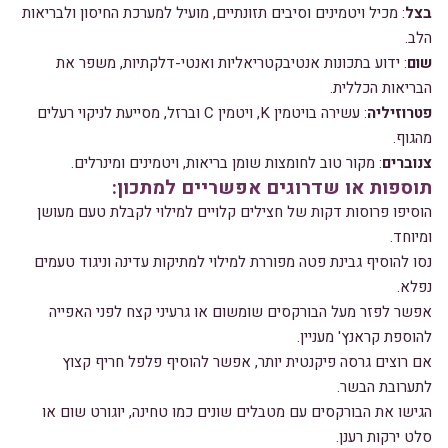
בצל
: מכיל ויטמינים וסיבים תזונתיים, מועיל למערכת החיסון ולבריאות
הלב.
שום
: ידוע בתכונות אנטיבקטריאליות ואנטי-דלקתיות, משפר את
הבריאות הכללית.
פטרוזיליה
: עשירה בויטמין K, ויטמין C וברזל, מסייעת לניקוי רעלים
מהגוף.
צנוברים
: מקור טוב לחומצות שומן בריאות, ויטמינים ומינרלים.
תוספות או שדרוגים אפשריים למתכון:
הוסיפו פרוסות דקות של חצילים קלויים למילוי לקבלת טעם מעושן
ומיוחד.
נסו להוסיף גבינת פטה מפוררת למילוי למתיקות עדינה וניגוד טעמים
נפלא.
אפשר לפזר מעל הבורקסים שומשום או גרעיני קצח לפני האפייה
להוספת קראנץ' מעניין.
אם רוצים גרסה פיקנטית יותר, אפשר להוסיף פלפל חריף קצוץ
לתערובת הבשר.
הגישו את הבורקסים עם מטבלים שונים כמו טחינה, יוגורט שום או
סלט ירקות רענן.