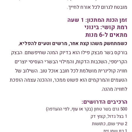
מובטח לגרום לכל אורח לחייך.
זמן הכנת המתכון: 1 שעה
רמת קושי: בינוני
מתאים ל-6 מנות
כשמתחשק משהו קצת אחר, מרשים וטעים להפליא
,
בורקס בשר מבצק פילו הוא בדיוק המנה שחיפשתם. הבצק
הקריספי, השכבות הדקות, והמילוי הבשרי העסיסי יוצרים
חוויה קולינרית מושלמת לכל חובב אוכל טוב. השילוב של
הטעמים והמרקמים הוא פשוט ממכר, וההכנה עצמה הופכת
לחוויה מהנה.
הרכיבים הדרושים:
500 גרם בשר טחון (בקר או עוף, לפי ההעדפה)
1 בצל גדול, קצוץ דק
2 שיני שום, כתושות
1 כף שמן זית