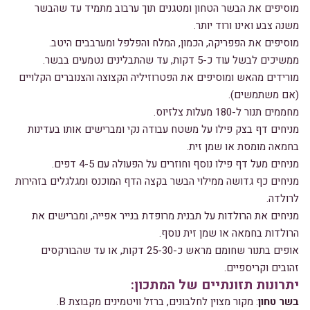
מוסיפים את הבשר הטחון ומטגנים תוך ערבוב מתמיד עד שהבשר
משנה צבע ואינו ורוד יותר.
מוסיפים את הפפריקה, הכמון, המלח והפלפל ומערבבים היטב.
ממשיכים לבשל עוד כ-5 דקות, עד שהתבלינים נטמעים בבשר.
מורידים מהאש ומוסיפים את הפטרוזיליה הקצוצה והצנוברים הקלויים
(אם משתמשים).
מחממים תנור ל-180 מעלות צלזיוס.
מניחים דף בצק פילו על משטח עבודה נקי ומברישים אותו בעדינות
בחמאה מומסת או שמן זית.
מניחים מעל דף פילו נוסף וחוזרים על הפעולה עם 4-5 דפים.
מניחים כף גדושה ממילוי הבשר בקצה הדף המוכנס ומגלגלים בזהירות
לרולדה.
מניחים את הרולדות על תבנית מרופדת בנייר אפייה, ומברישים את
הרולדות בחמאה או שמן זית נוסף.
אופים בתנור שחומם מראש כ-25-30 דקות, או עד שהבורקסים
זהובים וקריספיים.
יתרונות תזונתיים של המתכון:
בשר טחון
: מקור מצוין לחלבונים, ברזל וויטמינים מקבוצת B.