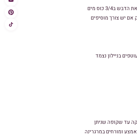
שמים את הקמח הסוכר המלח ואבקת האפייה בקערה גדולה ומערבבים מעט עם כף. ממיסים את הדבש ב3/4 כוס מים
ם לערבב. מוסיפים תחילה כוס וחצי מים ולשים כ3 דקות, רק אם יש צורך מוסיפים
. עוטפים בניילון נצמד
קה עד שקופה שניתן
אמצע ומורחים במרגרינה