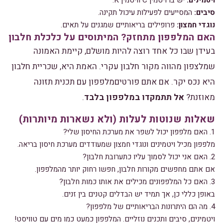
ויטמינים:
יש בו ויטמין C וויטמין K.
סיבים:
המסייעים לפעילות עיכול תקינה.
נוגדי חמצון:
פרופילים בריאותיים שמגנים על תאים.
האם המלפפון מתחזק? המיתוסים על כלכלת חלבון
בעידן שבו כל אחד רוצה להיות מושלם, קיימת האמונה
שמלצפון מהווה מקור חלבון עקרי. האמת היא, שכריית חלבון
היא נכס יקר. אם אתם פורטיםמלפפון עם תכנית תזונה
מאוזנת?
אל תתמקדו במלפפון בלבד
.
שאלות שנוטות לעלות (ולא נשארות מיותרות)
1. האם מלפפון יכול לשפר את מערכת החיסון שלי?
מלפפון מכיל ויטמינים ונוגדי חמצון שמעודדים מערכת חיסון בריאה.
2. האם אני יכול לסמוך עליו כתערובת חלבון?
אם אתם מחפשים מקורות חלבון, חפשו רחוק יותר מהמלפפון.
3. האם כל המלפפונים מכילים את אותו כמות חלבון?
באופן כללי כן, אך תמיד יש הבדלים קטנים בין זנים.
4. מה הם היתרונות הבריאותיים של מלפפון?
ויטמינים, סיבים ותכנים נוזליים. המלפפון כמעט כמו מים עם טוויסט!