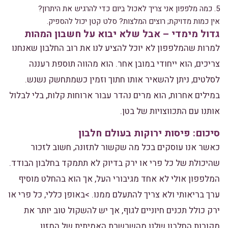
5. כמה מלפפון אני צריך לאכול ביום כדי להרגיש את היתרון?
אין כמות מדויקת; רוצים המלצות? סלט קטן יכול להספיק.
גדול מימדי – אבל שלא יבוא על חשבון המהות
למרות שהמלפפון לא יוכל להציע לנו את רוב החלבון שאנחנו
צריכים, הוא ייחודי במובן אחר. הוא מהווה תוספת רעננה
לסלטים, ניתן להשאיר אותו חתוך וזמין כשמתחשק נשנש.
במילים אחרות, הוא מרים נהדר עבור ארוחות קלות, בלי לבלול
אותנו עם התכווצויות של בטן.
סיכום: פיסות ירוקות בעולם חלבון
כאשר אנו עוסקים בכל מה שקשור לתזונה, חשוב לזכור
שהיכולת של כל פרי או ירק בדיוק לא תתמקד בחלבון הבודד.
המלפפון אולי לא אחד מגיבורי העל, אך הוא בהחלט מוסיף
ערך בריאותי ולא צריך להתעלם ממנו. >באופן כללי, כל פרי או
ירק כולל תכנים חיוניים לגוף, אך יש להשקול טוב יותר את
מקורות החלבון שלנו מהשרשרת האמיתית של המזון.