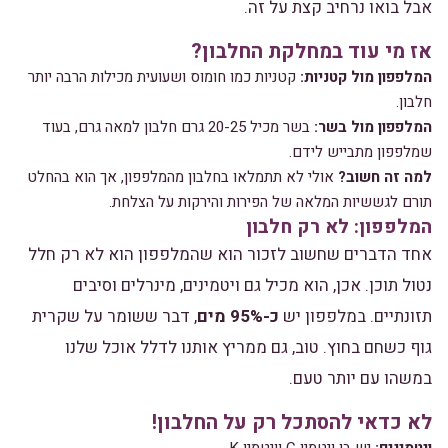
אבל בואו נרחיב קצת על זה.
אז מי עוד במחלקת החלבון?
המלפפון מול קטניות:
קטניות כמו חומוס ושעועית מכילות הרבה יותר
חלבון.
המלפפון מול בשר:
בשר מכיל 20-25 גרם חלבון למאה גרם, בעוד
שמלפפון מתבייש לידם.
למה זה חשוב?
אולי לא תתמלאו בחלבון מהמלפפון, אך הוא בהחלט
תורם לגששיות המלאה של הפירות והירקות על הצלחת.
המלפפון: לא רק חלבון
אחד הדברים שחשוב לזכור הוא שהמלפפון הוא לא רק חלל
נטול תוכן. אכן, הוא מכיל גם ויטמינים, מינרלים וסיבים
תזונתיים. במלפפון יש
כ-95% מים
, דבר ששומר על שקרית
גוף כשחם בחוץ. טוב, גם ממריץ אותנו לדלל אוכל שלנו
במשהו עם יותר טעם.
לא כדאי להסתכל רק על החלבון!