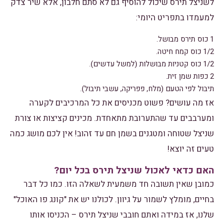
לשניצל תירס שיכול להוסיף גם לא סתם חלבון, אלא שיר צדק
למעמדו בתפריט היומי:
1 כוס תירס מבושל.
1/2 כוס קמח חיטה.
1/2 כוס קטניות מבושלות (למשל עדשים).
2 כפות שמן זית.
תיבול לפי הטעם (מלח, פפריקה, עשבי תיבול).
אז מה עושים? פשוט מכניסים את כל המרכיבים לקערה
ומערבבים עד שהתערובת מתאחדת. מכינים קציצות או צורת
שניצל שטוחה ומטגנים בשמן חם עד זהוב! אין לכם מושג כמה
טעים זה יוצא!
האם כדאי לאכול שניצל תירס בכל יום?
כמובן שאין תשובה חד משמעית לשאלה הזו. כמו כל דבר
בחיים, מומלץ לשמור על גיוון. לכולנו יש את "קונג פו האוכל"
שלנו, אז במידה ואתם חובבי שניצל תירס – הכניסו אותו