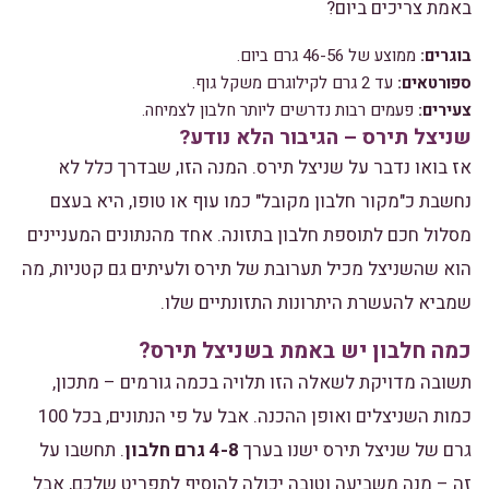
באמת צריכים ביום?
בוגרים:
ממוצע של 46-56 גרם ביום.
ספורטאים:
עד 2 גרם לקילוגרם משקל גוף.
צעירים:
פעמים רבות נדרשים ליותר חלבון לצמיחה.
שניצל תירס – הגיבור הלא נודע?
אז בואו נדבר על שניצל תירס. המנה הזו, שבדרך כלל לא
נחשבת כ"מקור חלבון מקובל" כמו עוף או טופו, היא בעצם
מסלול חכם לתוספת חלבון בתזונה. אחד מהנתונים המעניינים
הוא שהשניצל מכיל תערובת של תירס ולעיתים גם קטניות, מה
שמביא להעשרת היתרונות התזונתיים שלו.
כמה חלבון יש באמת בשניצל תירס?
תשובה מדויקת לשאלה הזו תלויה בכמה גורמים – מתכון,
כמות השניצלים ואופן ההכנה. אבל על פי הנתונים, בכל 100
גרם של שניצל תירס ישנו בערך
4-8 גרם חלבון
. תחשבו על
זה – מנה משביעה וטובה יכולה להוסיף לתפריט שלכם, אבל