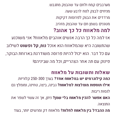
מערבבים קמח ולחם עד שהבצק מתגבש.
מניחים לבצק לנוח לרבע שעה.
מרדדים את הבצק לפרוסות דקיקות.
מטגנים בשמן חם עד שהבצק מזהיב.
למה מלאווח כל כך אהוב?
אז למה כל כך הרבה אנשים אוהבים מלאווח? אני משוכנע
שהתשובה היא שהמלאווח הוא אוכל
נוח, קל ופשוט
לשילוב
עם כל דבר. הוא יכול להיות פרוסה משודרגת בארוחת הבוקר,
פינוק עם תה אחר הצהריים, וכל מה שביניהם!
שאלות ותשובות על מלאווח
כמה קילוגרמים יש במלאווח אחד?
בערך 250-300 קלוריות.
אילו תוספות מומלצות למלאווח?
גבינה, ביצה, טחינה, ומומלץ גם
לנסות ריבות.
האם אפשר להכין מלאווח בלי שמן?
ניתן, אך זה עשוי לשפר את
התוצאה.
מה ההבדל בין מלאווח לחלות?
מלאווח דק ומרשים יותר, בעוד