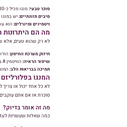
סוכר טבעי:
מנגו מכיל כ-30 גרם סוכר, שזה מתוק יותר מהחיים עצמם!
סיבים תזונתיים:
יש במנגו כ-5 גרם סיבים, דבר שיכול לעזור במער
ויטמינים ומינרלים:
הוא עשיר בוויטמין C
מה הם היתרונות ה
לא רק שהוא טעים, אלא שה
חיזוק מערכת החיסון:
הודות 
שיפור הראיה:
הוויטמין A במנגו מסייע בשיפור הראיה.
תמיכה בבריאות הלב:
המנגו
המנגו בפלורליזם 
לא כל אחד יכול או צריך ל
סוכרת או אם אתם עוקבים 
מה זה אומר בדיוק?
כמה שאלות שעשויות לעזור