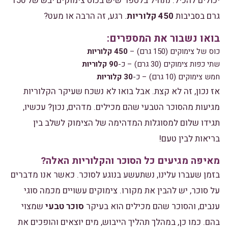
יכולים להכיל. נתחיל בלספר שיש בכוס צימוקים יבש של 150
גרם בסביבות
450 קלוריות
. רגע, זה הרבה או מעט?
בואו נשבור את המספרים:
כוס של צימוקים (150 גרם) –
450 קלוריות
שתי כפות צימוקים (30 גרם) – כ-
90 קלוריות
חמש צימוקים (10 גרם) – כ-
30 קלוריות
אז נכון, זה לא קצת. אבל בואו לא נשכח שעיקר הקלוריות
מגיעות מהסוכר הטבעי שהם מכילים. מדהים, נכון? עכשיו,
תגידו שלום למסוגלות המדהימה של הצימוק לשלב בין
בריאות לבין טעם!
מאיפה מגיעים כל הסוכר והקלוריות האלה?
בזמן שעברו עלינו, נשתעשע בנוגע לסוכר. כאשר אנו מדברים
על סוכר, יש להבין את מקורו. צימוקים עשויים מכמה סוגי
ענבים, והסוכר שהם מכילים הוא בעיקר
סוכר טבעי
שמצוי
בהם. כמו כן, במהלך תהליך הייבוש, מים יוצאים והופכים את