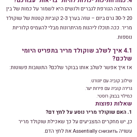
4. כמה חתיכות יכולות להיות "בריאות" עבורכם?
ההמלצה הגורפת לגברים ולנשים היא לשמור על כמות של בין
20 ל-30 גרם ביום – שזה בערך 2-3 קוביות קטנות של שוקולד
מריר. ככה תוכלו ליהנות מהיתרונות מבלי להעמיס קלוריות
נוספות.
4.1 איך לשלב שוקולד מריר בתפריט היומי
שלכם?
אז איך אפשר לשלב אותו בבוקר שלכם? התשובות פשוטות:
שילוב קוביה עם יוגורט.
גרירה קוביה עם פירות יער.
כמילוי בבצק רוסטי.
שאלות נפוצות
1. האם שוקולד מריר נוסע על לחץ דם?
כן, יש מחקרים המצביעים על כך שאכילת שוקולד מריר
עשויה Assentially снизить את לחץ הדם.