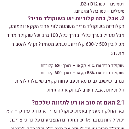
ויטמינים – כמו B12 ו-B2.
מינרלים – כמו ברזל ומגנזיום.
2. אבל, כמה קלוריות יש בשוקולד מריר?
הקלוריות בשוקולד מריר משתנות לפי אחוז הקקאו והמותג,
אבל נתחיל בערך כללי. בדרך כלל, 100 גרם של שוקולד מריר
מכיל בין 500 ל-600 קלוריות. נשמע מפחיד? תן לי להסביר
את זה:
שוקולד מריר עם 70% קקאו – בערך 530 קלוריות.
שוקולד מריר עם 85% קקאו – בערך 600 קלוריות.
כמובן שישנם גם גרסאות עם פחות קקאו, שיכולות להיות
קלות יותר, אבל חשוב לבדוק את התווית.
2.1 האם זה טוב או רע לתזונה שלכם?
כאן החלק המעניין באמת. שוקולד מריר אינו רק פינוק – הוא
יכול להיות גם בריא! יש מחקרים המצביעים על כך כי צריכת
שוקולד מריר עשויה לשפר את מצב הלב וכלי הדם, להגביר