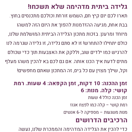
גלידה ביתית מדהימה שלא תשכחו!
תארו לכם יום קיץ חם, השמש זורחת וכולכם מתכנסים בחוץ.
בבת אחת, מגיעה ההזדמנות להפוך את היום הזה למשהו
מיוחד ומרענן. בזכות מתכון הגלידה הביתית המושלמת שלנו,
כולם יתחילו להתחרש! זו לא סתם גלידה, זו גלידה שגרמה לנו
להרגיש כמו ילדים שוב, וללקק את האצבעות תוך כדי שכולם
מתים לדעת איך הכנו אותה. אם גם לכם בא להכין משהו מעלף
וקל, שילך מצוין עם כל ביס, זה המתכון שאתם מחפשים!
זמן ההכנה: 10 דקות, זמן הקפאה: 4 שעות. רמת
קושי: קלה. מנות: 6
זמן הכנה כולל 4 שעות
רמת קושי – קלה כמו לפצח אגוז
מנות משגעות – מספיקה ל-6 אנשים
הרכיבים הדרושים
כדי להכין את הגלידה המדהימה והממכרת שלנו, נעשה