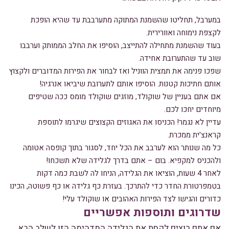
במערבל, תחליטו שהשמנת המתוקה מתערבבת עד שהיא הופכת
לקצפת נימוחה ואוורירית.
בעוד שהשמנת מתחילה להתייצב, הוסיפו את החלב הממותק וערבבו
שוב עד שהתערובת אחידה.
שפכו פנימה את תמצית הווניל ואז לבחור את הפירות המדוברים ולקצוץ
אותם חתיכות קטנות. הוסיפו אותם לתערובת שיביאו אנרגיה!
אם אתם בעניין של שוקולד, מוזגים שוקולד מומס ככה שטיפים
מיוחדים יחכו לכם.
עדיין לא נגמר! הכניסו את האגוזים הקצוצים שיגרמו לתוספת
קראנצ'ית ממכרת.
כל מה שנותר הוא לערבב את הכל יחד, לסגור בתוך קופסה אטומה
ולהכניס למקפיא. בום – אתם בדרך לגלידה שלא תשכחו!
לאחר 4 שעות, הוציאו את הגלידה, הניחו לה לשבת כמה דקות
בטמפרטורת החדר כדי להתרכך. בעזרת כף גלידה או כף פשוטה, הכינו
כדורים והגישו לצד הפירות האהובים או שוקולד עלי!
שדרוגים ותוספות אפשריים
אם אתם רוצים לקחת את הגלידה המדהימה הזו לשלב הבא,