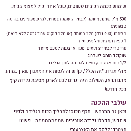
שימוש בכמה רכיבים פשוטים, שכל אחד יכול למצוא בבית.
500 מ"ל שמנת מתוקה (לבחירה: שמנת צמחית למי שמעוניינים בגרסה
טבעונית)
1 פחית (400 גרם) חלב ממותק (או חלב קוקוס עבור גרסה ללא דיאת)
1 כפית תמצית וניל איכותית
פרי טרי לבחירה: תותים, מנגו, או בננות לטעם מיוחד
שוקולד מומס לשדרוג
1/2 כוס אגוזים קצוצים להכנסה לתוך הגלידה
אולי תגידו, "זה הכל?", כן! שווה לנסות את המתכון שאין כמוהו.
אתם תראו, השילוב הזה יגרום לכם לארגן מסיבת גלידה קיץ
בכל חודש!
שלבי ההכנה
וכאן זה מתרחש… תכף תכנסו לתהליך הכנת הגלידה ולפני
שתדעו, תקבלו גלידה אוורירית שממממממממ… פשוט
תצטרכו ללקק את האצבעות!