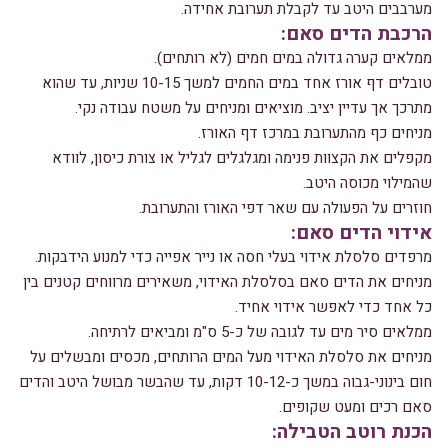
מערבבים היטב עד לקבלת תערובת אחידה.
הרכבת הדים סאם:
ממלאים קערה גדולה במים חמים (לא רותחים).
טובלים דף אורז אחד במים החמים למשך 10-15 שניות, עד שהוא
מתרכך אך עדיין יציב. מוציאים ומניחים על משטח עבודה נקי.
מניחים כף מהתערובת במרכז דף האורז.
מקפלים את הקצוות פנימה ומגלגלים לגליל או צורת כיסון, לוודא
שהמילוי מכוסה היטב.
חוזרים על הפעולה עם שאר דפי האורז והתערובת.
אידוי הדים סאם:
מרפדים סלסלת אידוי בעלי חסה או נייר אפייה כדי למנוע הידבקות.
מניחים את הדים סאם בסלסלת האידוי, משאירים מרווחים קטנים בין
כל אחד כדי לאפשר אידוי אחיד.
ממלאים סיר מים עד לגובה של כ-5 ס"מ ומביאים לרתיחה.
מניחים את סלסלת האידוי מעל המים הרותחים, מכסים ומבשלים על
חום בינוני-גבוה במשך כ-10-12 דקות, עד שהבשר מבושל היטב והדים
סאם רכים ומעט שקופים.
הכנת רוטב הטבילה: