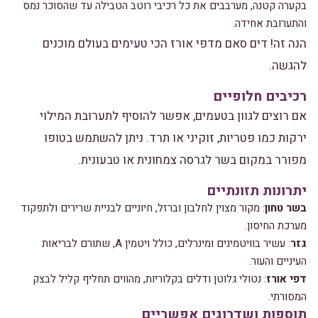
בקערה קטנה, מערבבים את כל רכיבי רוטב הטבילה עד שהסוכר נמס
והתערובת אחידה.
הנה זה! דים סאם מדפי אורז הכי טעימים בעולם מוכנים
להגשה.
רכיבים חלופיים
אם רוצים לגוון בטעמים, אפשר להוסיף לתערובת המילוי
ירקות כמו פטריות, זוקיני או תרד. ניתן להשתמש בטופו
מפורר במקום בשר לגרסה צמחונית או טבעונית.
יתרונות תזונתיים
בשר טחון
: מקור מצוין לחלבון וברזל, חיוניים לבניית שרירים ולתפקוד
מערכת החיסון.
גזר
: עשיר בוויטמינים ומינרלים, כולל ויטמין A, שתורם לבריאות
העיניים והעור.
דפי אורז
: נטולי גלוטן ודלים בקלוריות, מהווים תחליף קליל לבצק
המסורתי.
תוספות ושדרוגים אפשריים