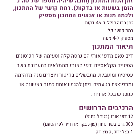
זמן הכנת המתכון (חובה שיהיה מספר של סה"כ
הזמן בשעות או בדקות). רמת קושי של המתכון,
ולכמה מנות או אנשים המתכון מספיק
זמן הכנה כולל: כ-45 דקות
רמת קושי: קל
מספיק ל-4 מנות
תיאור המתכון
דים סאם מדפי אורז הם גרסה קלה וטעימה של הכיסונים
הסיניים הקלאסיים. דפי האורז מתמלאים בתערובת בשר
עסיסית ומתובלת, מתבשלים בקיטור ויוצרים מנה מדהימה
ומתפוצצת בטעמים. ניתן להגיש אותם כמנה ראשונה או
כנשנוש בכל ארוחה.
הרכיבים הדרושים
12 דפי אורז (בגודל בינוני)
300 גרם בשר טחון (עוף, בקר או חזיר לפי הטעם)
1 בצל ירוק, קצוץ דק