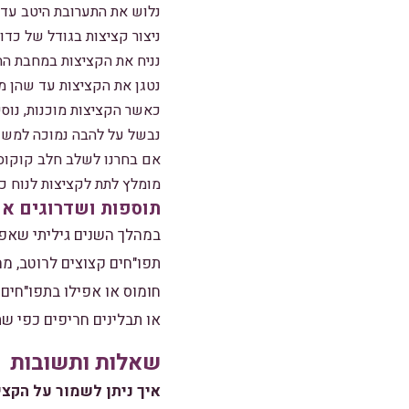
נלוש את התערובת היטב עד
ניצור קציצות בגודל של כדו
נניח את הקציצות במחבת הח
נטגן את הקציצות עד שהן 
כאשר הקציצות מוכנות, נוסי
נבשל על להבה נמוכה למשך 30 דקות, עד שהקציצות מוכנות והטעמים התמז
אם בחרנו לשלב חלב קוקוס, נוסיף אותו לאחר 20 ד
מומלץ לתת לקציצות לנוח כמ
תוספות ושדרוגים א
במהלך השנים גיליתי שאפש
תפו"חים קצוצים לרוטב, מה
חומוס או אפילו בתפו"חים
או תבלינים חריפים כפי שת
שאלות ותשובות
איך ניתן לשמור על הקצ