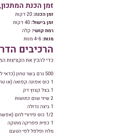
זמן הכנת המתכון,
זמן הכנה:
20 דקות
זמן בישול:
40 דקות
רמת קושי:
קלה
מנות:
4-6 מנות
הרכיבים הדר
כדי להכין את הקציצות המ
500 גרם בשר טחון (כדאי להשתמש בבשר בקר איכותי)
1 כוס אפונה קפואה (או טרייה אם יש)
1 בצל קצוץ דק
2 שיני שום כתושות
1 ביצה גדולה
1/2 כוס פירורי לחם (אפשר גם גרסה ללא גלוטן)
1 כפית פפריקה מתוקה
מלח ופלפל לפי הטעם