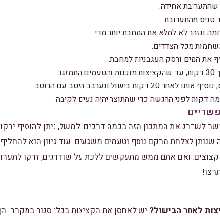
 שהתערובת אחידה.
ר טניס מהתערובת.
מה ונזהר לא למלא את המחבת יותר מדי.
משחמות מכל הצדדים.
ף את המים ורסק העגבניות למחבת.
גו.
קות בישול ונערבב היטב עם הרוטב.
ה דקות לפני ההגשה כדי שהתוצר יהיה נעים לקיבה.
פשריים
ר לשדרג את המתכון הזה בכמה דרכים: למשל, ניתן להוסיף ירקות
 שנותן לצלחת מרקם נוסף וטעמים משגעים. עוד גיוון הוא להחליף 
 קצוצים. ואם אתם ממש מתעקשים ללכת על שודרגים, זרקו לתערוב
רצו!
יצות לאחר הבישול?
יש לאחסן את הקציצות בכלי סגור במקרר. הן