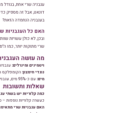
דונאט, אבל זה מספיק כדי
בעגבניה הנחמדה הזאת?
האם כל העגבניות שו
ובכן, לא כולן עשויות שוו
שרי מתוקות יותר, כמו ה"ס
מה עושה העגבניה
ויטמינים ומינרלים:
עגבניות שרי עשירות ב
נוגדי חימצון:
הקומפלקס המי
מים:
עם כ-95% מים, עגבניות נספקו נוזלים כי הם כמעט כמו לשתות מים – אבל מספקים טעם!
שאלות ותשובות
כמה קלוריות יש בשתי עגב
כעשרה קלוריות נוספות – ס
האם עגבניות שרי מתאימו