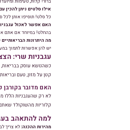
ברור! קלות, טעימות ומיועדו
אילו סלטים ניתן להכין עם
כל סלט! תוסיפו אותן לכל ס
האם אפשר לאכול עגבניות 
בהחלט! במיוחד אם אתם אוהב
מה היתרונות הבריאותיים 
יש להן אפשרות לתמוך במער
עגבניות שרי: הצצ
כשהנושא עוסק בבריאות, א
קטן על מזון, טעם ובריאות
האם מדובר בקורבן ק
לא רק שהעגבניות הללו מוע
קלוריות מהשוקולד שאתם כל
למה להתאהב בעגב
מהירות ההכנה:
לא צריך לב