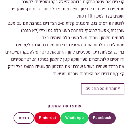
קוצצים את שאר הירקות בדומה לפילה בקר ומוסיפים לקערה.
מוסיפים כפית חרדל דיזון, חצי כפית פלפל שחור גרוס וכף שמן זית
ושמים בצד למשך 10 דקות.
להגשה פורסים בגט ומטגנים קלות מ-2 הצדדים במחבת חם עם מעט
שמן זית(אפשר להוסיף למחבת מעט מלח גס וצילי(לא חובה).
לוקחים חלמון ושמים מעל מעט מלח ושמים בצד.
מתחילים בצילחות המנה: מפזרים בצלחת מלח גס עם צילי,שמים
במרכז הצלחת רינג ומכניסים לתוך הרינג את טרטר פילה בקר ומיישרים
ודוחסים קלות,יוצרים מעין שקע קטן לחלמון במרכז הטרטר,מסירים
את הרינד ושמים בשקע שיצרנו את החלמון,מקשטים במעט בצל ירוק
קצוץ,מסדרים את הצנימים שהכנו ומגישים.
#תומר תומס מתכונים
שתפו את המתכון
Pinterest
WhatsApp
Facebook
הדפס