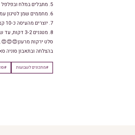
5. מתבלים במלח ובפלפל לפי הטעם.
6. מחממים שמן לטיגון עמוק.
7. יוצרים מהעיסה כ-10 קציצות עגולות בעזרת הידיים ומגלגלים אותן בפירורי לחם או בפרורי פנקו.
8. מטגנים 3-2
סלט ירקות מרענן😍😍😍.
בהצלחה ובתאבון סוניה סא
#מתכונים לשבועות
#סונ