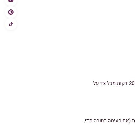
1. דוקרים את החצילים במזלג בכמה מקומות וקולים אותם עד שהם מתרככים ומשחימים – כ-20 דקות מכל צד על
 (אם העיסה רטובה מדי,