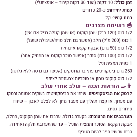
זמן כולל:
10 דקות (ועוד 30 דקות קירור – אופציונלי)
כמות יחידות:
כ-20 כדורים
רמת קושי:
קל
🥣 רשימת מצרכים
1/2 כוס (120 מ"ל) שמן קוקוס (או שמן קנולה רגיל אם אין)
1 כוס (200 מ"ל) חלב (אפשר גם חלב סויה/שיבולת שועל)
1/2 כוס (50 גרם) אבקת קקאו איכותית
1/2 כוס (100 גרם) סוכר (אפשר סוכר קוקוס או ממתיק אחר)
1 כפית תמצית וניל
250 גרם ביסקוויטים פתי בר מרוסקים (אפשר גם גרסה ללא גלוטן)
1/2 כוס קוקוס טחון או סוכריות צבעוניות לציפוי
👨‍🍳 הוראות הכנה – שלב אחרי שלב
לרסק את הביסקוויטים:
שימו את הביסקוויטים בשקית אטומה ורסקו
עם מערוך, או קצרו תהליך עם מעבד מזון. לא לצלם לאבק – שיהיו
פירורים גסים.
מערבבים את הרטובים:
בקערה גדולה, ערבבו את שמן הקוקוס, החלב,
אבקת הקקאו, הסוכר ותמצית הווניל – עד שהתערובת חלקה ואחידה.
הריח עכשיו חייב להיות מטריף.