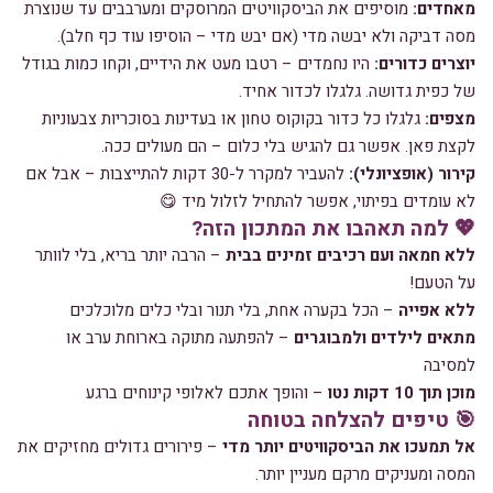
מאחדים:
מוסיפים את הביסקוויטים המרוסקים ומערבבים עד שנוצרת
מסה דביקה ולא יבשה מדי (אם יבש מדי – הוסיפו עוד כף חלב).
יוצרים כדורים:
היו נחמדים – רטבו מעט את הידיים, וקחו כמות בגודל
של כפית גדושה. גלגלו לכדור אחיד.
מצפים:
גלגלו כל כדור בקוקוס טחון או בעדינות בסוכריות צבעוניות
לקצת פאן. אפשר גם להגיש בלי כלום – הם מעולים ככה.
קירור (אופציונלי):
להעביר למקרר ל-30 דקות להתייצבות – אבל אם
לא עומדים בפיתוי, אפשר להתחיל לזלול מיד 😋
💖 למה תאהבו את המתכון הזה?
ללא חמאה ועם רכיבים זמינים בבית
– הרבה יותר בריא, בלי לוותר
על הטעם!
ללא אפייה
– הכל בקערה אחת, בלי תנור ובלי כלים מלוכלכים
מתאים לילדים ולמבוגרים
– להפתעה מתוקה בארוחת ערב או
למסיבה
מוכן תוך 10 דקות נטו
– והופך אתכם לאלופי קינוחים ברגע
🎯 טיפים להצלחה בטוחה
אל תמעכו את הביסקוויטים יותר מדי
– פירורים גדולים מחזיקים את
המסה ומעניקים מרקם מעניין יותר.