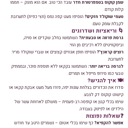
שמן קוקוס בטמפרטורת חדר
עובד הכי טוב. אם הוא מוצק – חממו
קלות קודם.
טעמי שוקולד חזקים?
הוסיפו מעט קפה נמס (חצי כפית) לתערובת
לקבלת עומק טעם.
🌀 וריאציות ושדרוגים
גרסת פרווה או טבעונית?
השתמשו בחלב שקדים או סויה,
וביסקוויטים ללא רכיבים מן החי.
רוצים קראנץ׳?
הוסיפו חופן אגוזים קצוצים או שברי שוקולד מריר
לתערובת.
לגרסה בריאה יותר:
השתמשו בקקאו ללא תוספת סוכר, ובממתיק
טבעי כמו סירופ מייפל או תמרים.
🍽️ איך להגיש?
סדרו את הכדורים בצלחת עוגות יפה, פזרו מעל מעט אבקת קקאו או
קישוט קוקוס דק לצבע.
שימו בכלי קטן או קופסה רב-פעמית – מושלם לארוחת עשר של
הילדים או לפינוק בעבודה.
❓שאלות נפוצות
אפשר להקפיא?
כן! שימו בכלי אטום – נשמרים היטב עד חודש