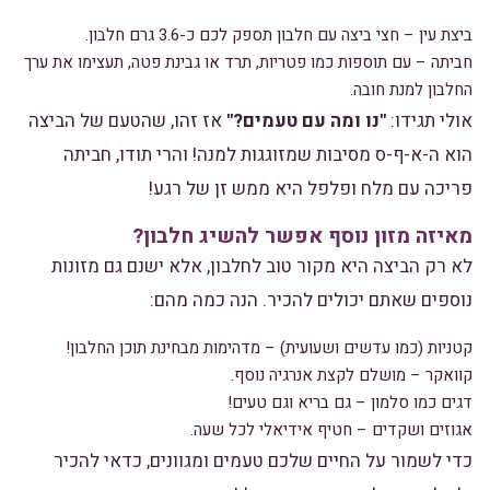
ביצת עין – חצי ביצה עם חלבון תספק לכם כ-3.6 גרם חלבון.
חביתה – עם תוספות כמו פטריות, תרד או גבינת פטה, תעצימו את ערך
החלבון למנת חובה.
אולי תגידו:
"נו ומה עם טעמים?"
אז זהו, שהטעם של הביצה
הוא ה-א-ף-ס מסיבות שמזוגגות למנה! והרי תודו, חביתה
פריכה עם מלח ופלפל היא ממש זן של רגע!
מאיזה מזון נוסף אפשר להשיג חלבון?
לא רק הביצה היא מקור טוב לחלבון, אלא ישנם גם מזונות
נוספים שאתם יכולים להכיר. הנה כמה מהם:
קטניות (כמו עדשים ושעועית) – מדהימות מבחינת תוכן החלבון!
קוואקר – מושלם לקצת אנרגיה נוסף.
דגים כמו סלמון – גם בריא וגם טעים!
אגוזים ושקדים – חטיף אידיאלי לכל שעה.
כדי לשמור על החיים שלכם טעמים ומגוונים, כדאי להכיר