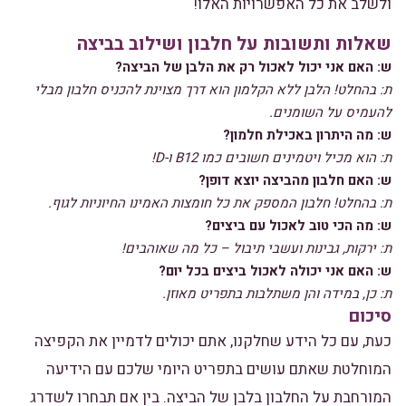
ולשלב את כל האפשרויות האלו!
שאלות ותשובות על חלבון ושילוב בביצה
ש: האם אני יכול לאכול רק את הלבן של הביצה?
ת: בהחלט! הלבן ללא הקלמון הוא דרך מצוינת להכניס חלבון מבלי
להעמיס על השומנים.
ש: מה היתרון באכילת חלמון?
ת: הוא מכיל ויטמינים חשובים כמו B12 ו-D!
ש: האם חלבון מהביצה יוצא דופן?
ת: בהחלט! חלבון המספק את כל חומצות האמינו החיוניות לגוף.
ש: מה הכי טוב לאכול עם ביצים?
ת: ירקות, גבינות ועשבי תיבול – כל מה שאוהבים!
ש: האם אני יכולה לאכול ביצים בכל יום?
ת: כן, במידה והן משתלבות בתפריט מאוזן.
סיכום
כעת, עם כל הידע שחלקנו, אתם יכולים לדמיין את הקפיצה
המוחלטת שאתם עושים בתפריט היומי שלכם עם הידיעה
המורחבת על החלבון בלבן של הביצה. בין אם תבחרו לשדרג