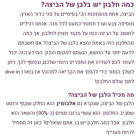
כמה חלבון יש בלבן של הביצה?
הביצה, אחת מהמזונות הכי בסיסיים על פני כדור הארץ,
מוסיפה צבע וערך תזונתי כמעט לכל מנה. אנחנו רגילים
לחשוב על הביצה כמו על מקור מצוין לחלבון, אך כמה
מהחלבון הזה באמת נמצא בלבן של הביצה? אם חשבתם
לדעת יותר על הנושא, הגעתם למקום הנכון. המידע הזה יכול
לעזור לכם לשדרג את התפריט היומי שלכם, ובנוסף לכך, ניתן
לשלב הומור כדי להפוך את הקריאה למהנה! אז בואו נ dive in
לתוך עולם החלבון!
מה מכיל הלבן של הביצה?
הלבן של הביצה, שנקרא גם
אלבומין
, הוא החלק שקוף ורוטט
שסביב החלמון. הוא עשוי ברובו ממים (כ-90%) והשאר הוא
חלבון. אבל כמה חלבון יש בו, אתם שואלים? כאן זה מתחיל
להיות מעניין!