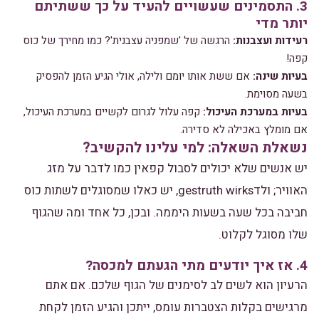
3. התסמינים שעשויים להעיד על כך ששתיתם
יותר מדי
רעידות ועצבנות:
הרגשה של 'שמפניה עצבנית'? כמו מחירך של כוס
קפה!
בעיות שינה:
אם ששת אותו יומם ולילה, אולי הגיע הזמן להפסיק
בשעה מסוימת.
בעיות במערכת העיכול:
קפה עלול לגרום לקשיים במערכת העיכול,
אם מומלץ באכילה לא סדירה.
נשאלת השאלה: למי עלינו להקשיב?
יש אנשים שלא יכולים לסבול קפאין כמו לדבר על מזג
האוויר; ולדgestruth wirks, יש כאלו שמסוגלים לשתות כוס
חביבה בכל שעה בשעות היממה. ובכן, כל אחד ומה שהגוף
שלו מסוגל לקלוט.
4. אז איך יודעים מתי הגעתם למכסה?
הרעיון הוא לשים לב לסימנים של הגוף שלכם. אם אתם
מרגישים בקלות הצטברות עומס, ייתכן והגיע הזמן לקחת