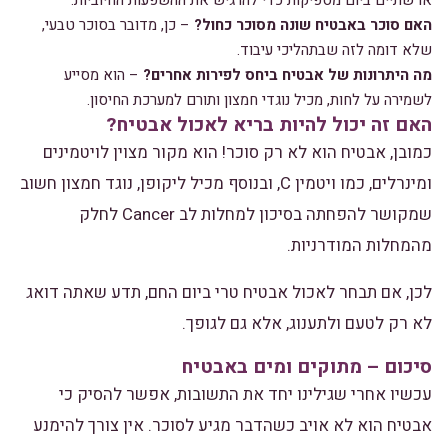
או שתיים ביום מספיקות כדי להרגיש את ההשפעות החיוביות.
האם סוכר באבטיח שונה מסוכר כחול?
– כן, מדובר בסוכר טבעי,
שלא דומה לזה שבתהליכי עיבוד.
מה היתרונות של אבטיח ביחס לפירות אחרים?
– הוא מסייע
לשמירה על לחות, מכיל נוגדי חמצון ותורם למערכת החיסון.
האם זה יכול להיות בריא לאכול אבטיח?
כמובן, אבטיח הוא לא רק סוכר! הוא מקור מצוין לויטמינים
ומינרלים, כמו ויטמין C, ובנוסף מכיל ליקופן, נוגד חמצון חשוב
שמקושר להפחתה בסיכון למחלות לב Cancer לחלק
מהמחלות המודרניות.
לכן, אם תבחר לאכול אבטיח טרי ביום החם, תדע שאתה דואג
לא רק לטעם ולתענוג, אלא גם לגופך.
סיכום – מתוקים ומים באבטיח
עכשיו אחרי שגילינו יחד את התשובות, אפשר להסיק כי
אבטיח הוא לא אויב כשהדבר מגיע לסוכר. אין צורך להימנע