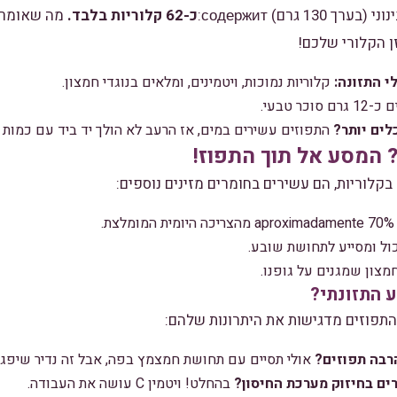
1 גרם) содержит:
כ-62 קלוריות בלבד.
מה שאומר 
 הקלורי שלכם!
י התזונה:
קלוריות נמוכות, ויטמינים, ומלאים בנוגדי חמצון.
כר טבעי.
לים יותר?
התפוזים עשירים במים, אז הרעב לא הולך יד ביד עם כמות ה
 המסע אל תוך התפוז!
קלוריות, הם עשירים בחומרים מזינים נוספים:
.
ול ומסייע לתחושת שובע.
מצון שמגנים על גופנו.
 התזונתי?
התפוזים מדגישות את היתרונות שלהם:
רבה תפוזים?
אולי תסיים עם תחושת חמצמץ בפה, אבל זה נדיר שיפגע
רים בחיזוק מערכת החיסון?
בהחלט! ויטמין C עושה את העבודה.