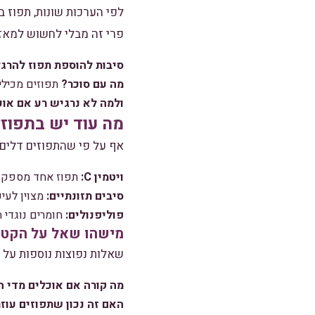
לפי הערכות שונות, תפוז בינוני (בערך 30
פרי זה מבלי לחשוש למאזן
סיבות להוספת תפוז להרגל
מה עם סוכר?
תפוזים מכילים כ-12 גרם סו
ולמה לא נרגיש רע אם אוכ
מה עוד יש בתפוז?
אף על פי שהתפוזים דלים ב
ויטמין C:
תפוז אחד מספק aproximadamente 70% מהצריכה היומית המומלצת
סיבים תזונתיים:
מצוין לעיכ
פוליפנולים:
חומרים נוגדי ח
מישהו שאל על הקטע
שאלות נפוצות נוספות על 
מה קורה אם אוכלים מדי ה
האם זה נכון שתפוזים עוז