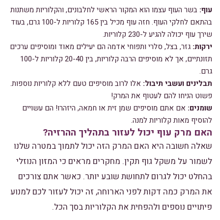
עוף:
בשר העוף עצמו הוא המקור הראשי לחלבונים, והקלוריות משתנות
בהתאם לחלקי העוף. חזה עוף מכיל בין 165 קלוריות ל-100 גרם, בעוד
שירך עוף יכולה להגיע ל-230 קלוריות.
ירקות:
גזר, בצל, סלרי ותפוחי אדמה הם יעילים מאוד ומוסיפים ערכים
תזונתיים, אך לא מוסיפים הרבה קלוריות, בין 20-40 קלוריות ל-100
גרם.
תבלינים ועשבי תיבול:
אלו לרוב מוסיפים טעם ללא קלוריות נוספות.
פשוט הניחו להם לעטוף את המרק!
שומנים:
אם אתם מוסיפים שמן זית או חמאה, היזהרו! הם עשויים
להוסיף מאות קלוריות למנה.
האם מרק עוף יכול לעזור בתהליך ההרזיה?
שאלה חשובה היא האם המרק הזה יכול לתמוך במטרה שלנו
לשמור על משקל גוף תקין. מחקרים מראים כי המזון הנוזלי
בהחלט יכול לגרום לתחושת שובע יותר. כאשר אתם צורכים
את המרק כמה דקות לפני הארוחה, זה יכול לעזור לכם למנוע
פיתויים נוספים ולהפחית את הקלוריות בסך הכל.