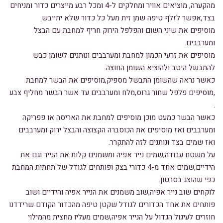
מהקערה, מוציאים אוויר ומחלקים ל-4 ומכל רבע מייצרים כדור ומניחים
בצד,אפשר לזלף טיפה שמן זית מעל כל כדור שלא יתייבש.
מוסיפים את שיני השום והפלפל הירוק חריף למחבת עם הבצל
ומערבבים.
מוסיפים את זרעי הכמון למחבת ומערבבים ונותנים לשומן כבש
להתבשל היטב ולהוציא השומן החוצה.
כאשר נראה שהשומן התבשל מספיק,מוסיפים את הבשר למחבת
,מוסיפים פלפל שחור גרוס,מלח ומערבבים עד אשר הבשר מחליף צבע
.
כאשר הבשר כמעט מוכן מוסיפים למחבת את האריסה או פפריקה
ומערבבים ואז מוסיפים את הכוסברה הקצוצה והבצל ירוק ומערבבים
ואז שמים בצד ונותנים לזה להתקרר.
על משטח עבודה,שמים נייר אפיה ומשמנים קלות את הנייר וגם את
הידיים,שמים אחד מ-4 כדורי בצק ופותחים לגודל של תחתית המחבת
כפי שהוצג בסרטון.
לוקחים שוב נייר אפיה,שוב משמנים את הנייר אפיה והידיים ושוב
פותחים את אחד הכדורים לגודל שקטן טיפה מהכדור הקודם שרידדנו
חוזרים לעיגול הגדול על הנייר אפיה,שמים מעליו מחצית מהמילוי