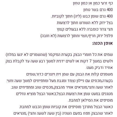
כף זרעי כמון או כמון טחון
400 גרם בשר טחון
400 גרם שומן כבש (ליה) חתוך לקוביות.
בצל ירוק ללא השורש חתוך לרצועות
חצי צרור כוסברה ללא גבעולים קצוץ
פלפל ירוק חריף,חצוי וחתוך לרצועות (לא חובה)
אופן הכנה:
שמים את כל חומרי הבצק בקערת המיקסר (שהשמרים לא יגעו במלח)
ולשים במשך 7 דקות או לשים ידנית למשך רבע שעה עד לקבלת בצק
אחיד ודביק מעט.
משמנים קלות את הבצק עם שמן זית ויוצרים כדור,שמים
בקערה,מכסים עם ניילון נצמד ומגבת מעל ומתפיחים למשך שעה וחצי.
לאחר שעה וחצי,מוציאים אוויר מהבצק,מכסים שוב ומתפיחים שוב.
מטגנים במעט שמן את רצועות הבצל,כאשר הבצל מוציא נוזלים
מוסיפים את הסילאן למחבת.
כאשר הבצל מתרכך מוסיפים את קוביות שומן הכבש למחבת.
לאחר שהבצק תפח בפעם השניה (בין שעה לשעה וחצי) ,מוציאים