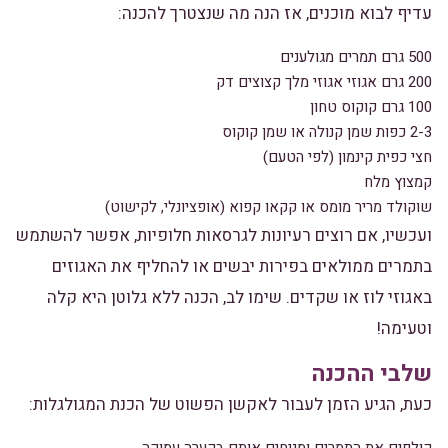
עדיף לבוא מוכנים, אז הנה מה שנצטרך להכנה:
500 גרם תמרים מגולענים
200 גרם אגוזי אגוזי מלך קצוצים דק
100 גרם קוקוס טחון
2-3 כפות שמן קנולה או שמן קוקוס
חצי כפית קינמון (לפי הטעם)
קמצוץ מלח
שוקולד מריר מומס או קקאו קפוא (אופציונלי, לקישוט)
ועכשיו, אם רוצים רעיונות לגרסאות חלופיות, אפשר להשתמש
בתמרים ממולאים בפירות יבשים או להחליף את האגוזים
באגוזי לוז או שקדים. שימו לב, הכנה ללא גלוטן היא קלה
וטעימה!
שלבי ההכנה
כעת, הגיע הזמן לעבור לאקשן הפשוט של הכנת המגולגלות: