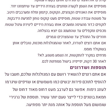
קולפים את התמרים ומניחים אותם בקערה עמוקה.
מוסיפים את השמן לקערה ונוחצים בעזרת הידיים עד שיתמזגו יחד.
מוסיפים את האגוזים הקצוצים, הקוקוס, קינמון ומלח ומערבבים היטב.
על משטח עבודה שטוח, מוסיפים מעט קוקוס טחון למניעת הידבקות.
לוקחים כדור מהעיסה ומועכים אותו בעזרת הידיים ליצירת עיגול שטוח.
מכסים ומקפלים עד שהתענוג גם יוצא בהצלחה.
חוזרים על התהליך עד שהמצרכים נגמרים.
אם אתם רוצים לשדרג, לאחר שהמגולגלות מוכנות, טובלים אותן
בשוקולד מומס.
מניחים במקרר להתקשות, זה נשמע משגע, לא?
לאחר 30 דקות, יפייפיה בישול ממתינות לכם.
תוספות ושדרוגים
אם אתם רוצים להשאיר רושם עם המגולגלות שלכם, חשבו על
להוסיף לתוכם פירות יבשים כמו משמשים או שזיפים שיגרמו
לעונג נימוח. אפשר גם לערבב מעט דחוס מאוד דחוס של
חמאת בוטנים כדי לייצר טעם יותר עשיר. תוספת של גרגירי
שומשום מעל תוספת על אותה מנת יתר מפתיעה.