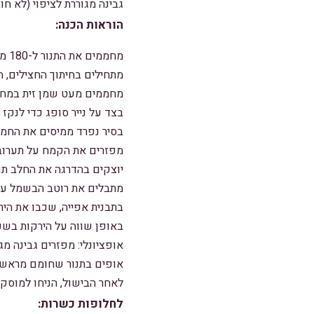
גבינה מגוררת לציפוי (לא חו
הוראות הכנה:
מחממים את התנור ל-180 מעלות צלזיוס.
מתחילים בחיתוך החצילים, הקיש
מחממים מעט שמן זית במחבת
בצד על נייר סופג כדי לנקז
בסיר נפרד ממיסים את החמאה
מפזרים את הקמח על תערובת הבצל וה
יוצקים בהדרגה את החלב תו
מתבלים את רוטב הבשמל עם 
בתבנית אפייה, שכבו את הי
באופן שווה על הירקות בשכ
אופציונלי: מפזרים גבינה מ
אופים בתנור שחומם מראש במשך 45 דקות או עד שהחלק העליו
לאחר הבישול, הניחו למוסק
לחלופות כשרות: