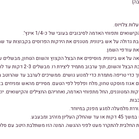
בה)
ואים ותפוחי האדמה לסיבובים בעובי של כ-1/4 אינץ'.
 גדולה על אש בינונית. מטגנים את הירקות הפרוסים בקבוצות עד שהם
 את עודפי השמן.
 על אש בינונית. מוסיפים את הבצל הקצוץ והשום הטחון, מבשלים עד 
שום, תוך ערבוב מתמיד ליצירת רו. מבשלים 2-3 דקות עד להזהבה קלה.
ך כדי טריפה מתמדת כדי למנוע גושים. ממשיכים לערבב עד שהרוטב מ
אגוז מוסקט טחון, מלח ופלפל לפי הטעם. מסירים מהאש ומניחים בצ
רקות המטוגנים, החל מתפוחי האדמה, ואחריהם החצילים והקישואים. י
בות.
גוררת מלמעלה למגע מפנק במיוחד.
ן מזהיב ומבעבע.
ת החלבית להתקרר מעט לפני ההגשה. המנה הזו משתלבת היטב עם סלט י