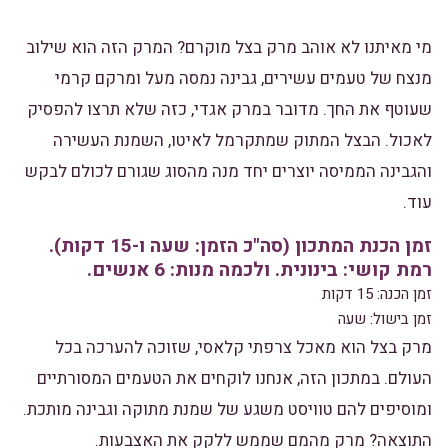
מי מאיתנו לא אוהב מרק בצל מוקרם? המרק הזה הוא שילוב
מנצח של טעמים עשירים, גבינה נמסה מעל ומרקם קרמי
שעוטף את החך. מדובר במרק אגדי, כזה שלא תרצו להפסיק
לאכול. הבצל המתוק שמתקרמל לאיטו, השמנת העשירה
והגבינה הממיסה יוצרים יחד מנה מהסוג שגורם לכולם לבקש
עוד.
זמן הכנת המתכון (סה"כ הזמן: שעה ו-15 דקות).
רמת קושי: בינונית. ולכמה מנות: 6 אנשים.
זמן הכנה: 15 דקות
זמן בישול: שעה
מרק בצל הוא מאכל צרפתי קלאסי, שזוכה להערכה בכל
העולם. במתכון הזה, אנחנו לוקחים את הטעמים המסורתיים
ומוסיפים להם טוויסט משגע של שמנת מתוקה וגבינה מותכת.
התוצאה? מרק מהמם שממש ללקק את האצבעות.