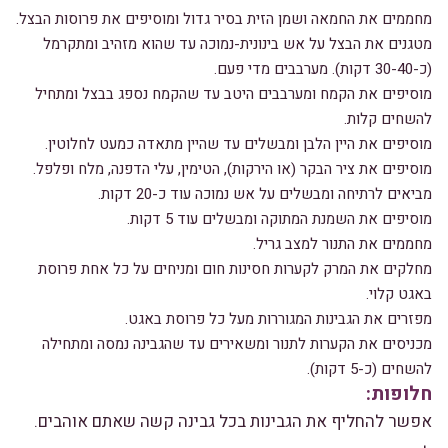
מחממים את החמאה ושמן הזית בסיר גדול ומוסיפים את פרוסות הבצל.
מטגנים את הבצל על אש בינונית-נמוכה עד שהוא מזהיב ומתקרמל
(כ-30-40 דקות). מערבבים מדי פעם.
מוסיפים את הקמח ומערבבים היטב עד שהקמח נספג בבצל ומתחיל
להשחים קלות.
מוסיפים את היין הלבן ומבשלים עד שהיין מתאדה כמעט לחלוטין.
מוסיפים את ציר הבקר (או הירקות), הטימין, עלי הדפנה, מלח ופלפל.
מביאים לרתיחה ומבשלים על אש נמוכה עוד כ-20 דקות.
מוסיפים את השמנת המתוקה ומבשלים עוד 5 דקות.
מחממים את התנור למצב גריל.
מחלקים את המרק לקערות חסינות חום ומניחים על כל אחת פרוסת
באגט קלוי.
מפזרים את הגבינות המגוררות מעל כל פרוסת באגט.
מכניסים את הקערות לתנור ומשאירים עד שהגבינה נמסה ומתחילה
להשחים (כ-5 דקות).
חלופות:
אפשר להחליף את הגבינות בכל גבינה קשה שאתם אוהבים.