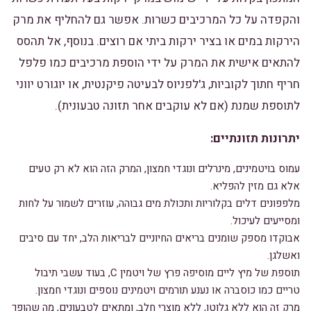
והקפדה על כל המרכיבים כשרות. אפשר גם להחליף את מרק
הירקות במים או בציר ירקות ביתי אם רוצים. בנוסף, אל תהסס
להתאים אישית את המרק על ידי הוספת מרכיבים כמו פלפל
חריף חתוך לקוביות, ג'לפניוס לבעיטה פיקנטית, או יוגורט יווני
לתוספת שמנת (אם לא עוקבים אחר תזונה טבעונית).
יתרונות תזונתיים:
עמוס בויטמינים, מינרלים ונוגדי חמצון, המרק הזה הוא לא רק טעים
אלא גם מזין להפליא.
מלפפונים דלים בקלוריות ותכולת מים גבוהה, עוזרים לשמור על לחות
ומסייעים לעיכול.
אבוקדו מספק שומנים בריאים החיוניים לבריאות הלב, יחד עם סיבים
ואשלגן.
תוספת של מיץ ליים מוסיפה פרץ של ויטמין C, בעוד עשבי תיבול
טריים כמו כוסברה או נענע תורמים ויטמינים נוספים ונוגדי חמצון.
מרק זה הוא ללא גלוטן, ללא מוצרי חלב, ומתאים לטבעונים, מה שהופך