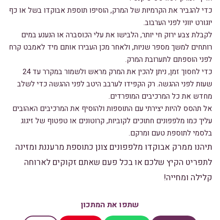
כדי להגביר את הקרמיות של המרק, הוסיפו תוספת אבוקדו בשל או כף
יוגורט יווני לפני הערבוב.
לקבלת צבע ירוק חי יותר, הלבישו את עלי הכוסברה או הנענע במים
רותחים למשך מספר שניות, ולאחר מכן העבירו אותם מיד לאמבט קרח
לפני הוספתם לתערובת המרק.
כדי לחסוך זמן, ניתן להכין את המרק מראש ולשמור במקרר עד 24
שעות לפני ההגשה. רק הקפידו לערבב היטב לפני ההגשה כדי לשלב
מחדש את כל המרכיבים המופרדים.
אל תהסס להיות יצירתי עם התוספות ולהוסיף את המרכיבים האהובים
עליך כמו מלפפונים חתוכים לקוביות, קרוטונים או טפטוף של זיגוג
בלסמי לתוספת טעם ומרקם.
תיהנו ממרק אבוקדו מלפפונים צונן כתוספת מרעננת ומזינה
לתפריט הקיץ שלכם או בכל פעם שאתם זקוקים לארוחה
קלילה ומחייה!
שתפו את המתכון