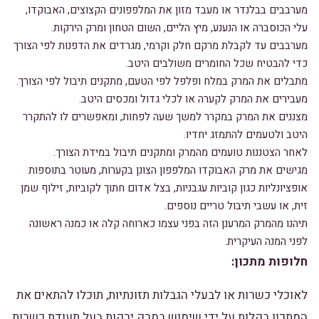
מערבבים בבלנדר או מעבד מזון את המלפפונים הקצוצים, האבוקדו,
עלי הכוסברה או הנענע, מיץ הליים, השום הטחון ומרק הירקות.
מערבבים עד לקבלת מרקם חלק וקרמי, מגרדים את הדפנות לפי הצורך
כדי להבטיח שכל החומרים משולבים היטב.
מתבלים את המרק במלח ופלפל לפי הטעם, מתקנים תיבול לפי הצורך.
מעבירים את המרק לקערה או לכלי גדול ומכסים היטב.
מצננים את המרק במקרר למשך שעה לפחות, ומאפשרים לו להתקרר
היטב ולטעמים להתמזג יחדיו.
לאחר הצטננות טועמים מהמרק ומתקנים תיבול במידת הצורך.
מגישים את מרק האבוקדו המלפפון הצונן בקערות, מעוטר בתוספות
אופציונליות כגון קוביות עגבניות, בצל אדום חתוך לקוביות, זילוף שמן
זית, או עשבי תיבול טריים נוספים.
תיהנו מהמרק המרענן הזה בפני עצמו כארוחה קלה או כמנה ראשונה
לפני המנה העיקרית.
חלופות מתכון:
לאוכלי כשרות או לבעלי הגבלות תזונתיות, תוכלו להתאים את
המתכון בקלות על ידי שימוש במרק ירקות בעל תעודת כשרות