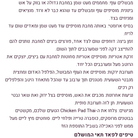
מבשלים עוף: מחממים מעט שמן במחבת גדולה או בווק על אש
בינונית. מוסיפים עוף ומבשלים עד שהוא כבר לא ורוד. מוציאים
ומניחים בצד.
בסיס ארומטי: באותה מחבת מוסיפים עוד מעט שמן ומאדים שום עד
לריח.
זמן ביצה: דוחפים שום לצד אחד, פורצים ביצים למחבת. נותנים להם
להתייצב דקה לפני שמערבבים לתוך השום.
זרקת אטריות: מוסיפים אטריות סחוטות למחבת עם ביצים, יוצקים את
הרוטב מעל ומערבבים הכל יחד.
תערובת ירקות: מוסיפים את העוף המבושל, הפלפל האדום ומחצית
מנבטי השעועית. מטגנים תוך ערבוב עד שהכל מתאחד היטב והפלפלים
רק רכים.
נגיעות אחרונות: מכבים את האש, מוסיפים בצל ירוק ואת שאר נבטי
השעועית. תן לזה תערובת סופית.
מגישים: צלחו את ה-Chicken Pad Thai הטעים שלכם, מקשטים
בבוטנים מרוסקים, כוסברה טרייה ופלחי ליים. סוחטים מיץ ליים מעל
ממש לפני האכילה בשביל התוספת הזו!
טיפים לפאד תאי המושלם