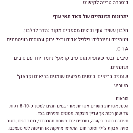
כוסברה טרייה לקישוט
יתרונות תזונתיים של פאד תאי עוף
חלבון עשיר: עוף וביצים מספקים מקור נהדר לחלבון.
ויטמינים ומינרלים: פלפל אדום ובצל ירוק עמוסים בוויטמינים
A ו-C.
סיבים: נבטי שעועית מוסיפים קראנץ' נחמד יחד עם סיבים
תזונתיים.
שומנים בריאים: בוטנים מציעים שומנים בריאים וקראנץ'
משביע.
הוראות
הכנת אטריות: משרים אטריות אורז במים חמים למשך כ-8-10 דקות
עד שהן רכות אך עדיין מוצקות. מסננים ומניחים בצד.
תערובת רוטב: בקערה, טורפים יחד משחת תמרהינדי, רוטב דגים, רוטב
סויה, אבקת צ'ילי וסוכר חום. התאימו מתיקות או חריפות לפי טעמכם.