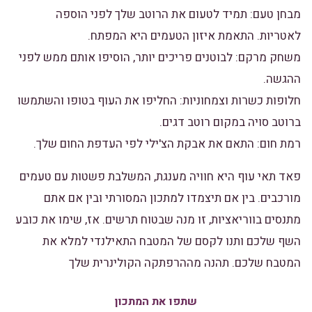
מבחן טעם: תמיד לטעום את הרוטב שלך לפני הוספה
לאטריות. התאמת איזון הטעמים היא המפתח.
משחק מרקם: לבוטנים פריכים יותר, הוסיפו אותם ממש לפני
ההגשה.
חלופות כשרות וצמחוניות: החליפו את העוף בטופו והשתמשו
ברוטב סויה במקום רוטב דגים.
רמת חום: התאם את אבקת הצ'ילי לפי העדפת החום שלך.
פאד תאי עוף היא חוויה מענגת, המשלבת פשטות עם טעמים
מורכבים. בין אם תיצמדו למתכון המסורתי ובין אם אתם
מתנסים בווריאציות, זו מנה שבטוח תרשים. אז, שימו את כובע
השף שלכם ותנו לקסם של המטבח התאילנדי למלא את
המטבח שלכם. תהנה מההרפתקה הקולינרית שלך
שתפו את המתכון