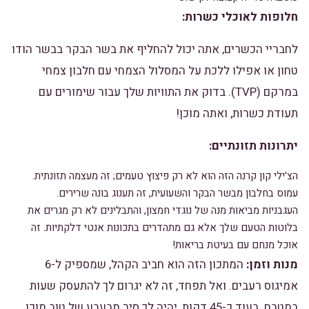
חלופות לאוכלי כשרות:
לחבריי הכשרים, אתה יכול להחליף את בשר הבקר בבשר הודו
טחון או אפילו ללכת על המסלול הצמחי עם חלבון צמחי
במרקם (TVP). בדוק את התוויות שלך עבור שימורים עם
תעודת כשרות, ואתה מוכן!
יתרונות תזונתיים:
הצ'ילי קון קרנה הזה הוא לא רק פיצוץ טעמים; זה מעצמה תזונתית.
עמוס בחלבון מבשר הבקר והשעועית, זה תענוג בונה שרירים.
העגבניות מביאות מנה של נוגדי חמצון, והתבלינים לא רק מגרים את
בלוטות הטעם שלך אלא גם מתהדרים בתכונות אנטי דלקתיות. זה
אוכל מנחם עם בעיטת בריאות!
מנות וזמן:
המתכון הזה הוא חביב הקהל, שמספיק ל-6
אמיגוס רעבים. ואל תפחד, זה לא יגרום לך להתעסק שעות
במטבח. בעוד כ-45 דקות, יהיה לך סיר מבעבע של טוב מוכן