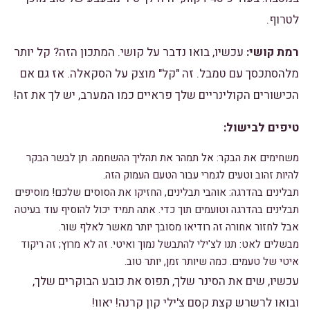
לטרוף.
רמת קושי:
עכשיו, בואו נדבר על קושי. המתכון הזה? קל יותר
מלהסתכסך עם טמבל. זה "קל" מוצק על הסקאלה. אז גם אם
הכישורים הקולינריים שלך פראיים כמו המערב, יש לך את זה!
טיפים לבישול:
משחימים את הבקר: אל תמהר את תהליך ההשחמה. תן לבשר הבקר
להיות זהוב וטעים לגמרי עבור הטעם העמוק הזה.
תבלינים בהדרגה: אוהבי תבלינים, החזיקו את הסוסים שלכם! מוסיפים
תבלינים בהדרגה וטועמים תוך כדי. אתה תמיד יכול להוסיף עוד בעיטה
אבל לחזור אחורה זה רודיאו מסובך יותר מאשר לאלף שור.
מבשלים לאט: תנו לצ'ילי להתבשל נמוך ואיטי. זה לא מרוץ; זה ריקוד
איטי של טעמים. כמה שיותר זמן, יותר טוב.
עכשיו, שים את הסינר שלך, תפוס את כובע הבוקרים שלך,
ובואו לרשרש קצת קסם צ'ילי קון קרנה! יאוו!