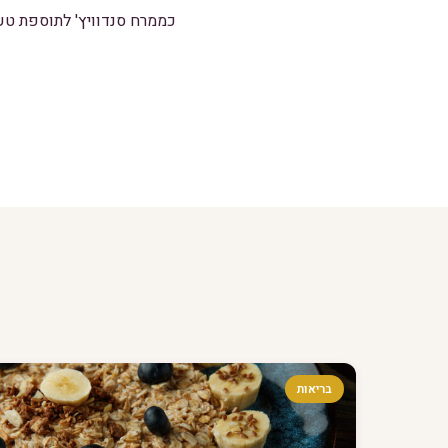
כממרח סנדוויץ' לתוספת טע
בריאות