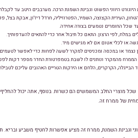
יוגורט היווני הפשוט וגבינת השמנת הרכה. מערבבים היטב עד לקבלת
ון, העירית הקצוצה, השמיר, הפטרוזיליה, חרדל דיז'ון, אבקת בצל, פ
עד שכל החומרים נטמעים בצורה אחידה.
ם במלח, לפי הרצון. התאם כל תיבול אחר כדי להתאים להעדפותיך.
שה או לכלי אטום אם לא מגישים מיד.
ן נצמד או במכסה ומכניסים למקרר לשעה לפחות כדי לאפשר לטעמים
 הממרח מהמקרר ונותנים לו לשבת בטמפרטורת החדר מספר דקות לפני
 הבייגלה, הקרקרים, הלחם או הירקות הטריים האהובים עליכם לטבילה.
 שכל מוצרי החלב המשמשים הם כשרות. בנוסף, אתה יכול להחליף 
מחית של ממרח זה.
ווני וגבינת השמנת, ממרח זה מציע אפשרות לחטיף משביע ובריא. 