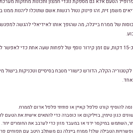
ופיל הטעם אלא גם מספקת נוגדי חמצון ותכונות מחזקות מערכת ה
אים משמן זית, זהו פינוק נטול רגשות אשם שתוכלו ליהנות ממנו ב
תכון זה מניב כ-2 כוסות של ממרח בייגלה, מה שהופך אותו לאידיאלי להגשה ל
וע.
ההכנה נמשכת כ-15 דקות, עם זמן קירור נוסף של לפחות שעה אחת כדי לא
 לקטגוריה הקלה, הדורש כישורי מטבח בסיסיים וטכניקות בישול מי
אחד.
סה להוסיף קורט פלפל קאיין או פתיתי פלפל אדום לממרח.
ונים כגון טימין, בזיליקום או כוסברה כדי להתאים אישית את הטעם ל
ר, השתמש במיקסר ידני או במעבד מזון כדי לערבב את החומרים יחד.
פשרויות הטבילה שלך! ממרח בייגלה גם משתלב היטב עם תפוחים פרוסי