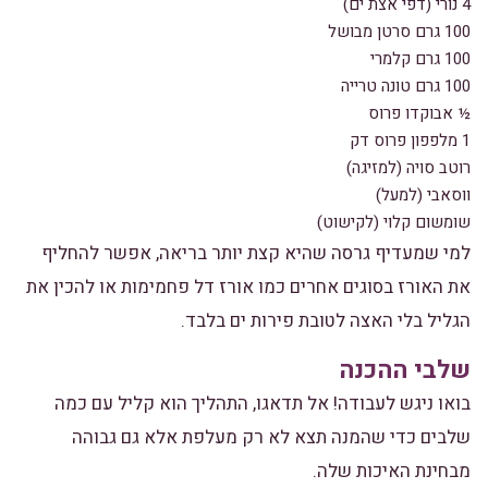
4 נורי (דפי אצת ים)
100 גרם סרטן מבושל
100 גרם קלמרי
100 גרם טונה טרייה
½ אבוקדו פרוס
1 מלפפון פרוס דק
רוטב סויה (למזיגה)
ווסאבי (למעל)
שומשום קלוי (לקישוט)
למי שמעדיף גרסה שהיא קצת יותר בריאה, אפשר להחליף
את האורז בסוגים אחרים כמו אורז דל פחמימות או להכין את
הגליל בלי האצה לטובת פירות ים בלבד.
שלבי ההכנה
בואו ניגש לעבודה! אל תדאגו, התהליך הוא קליל עם כמה
שלבים כדי שהמנה תצא לא רק מעלפת אלא גם גבוהה
מבחינת האיכות שלה.