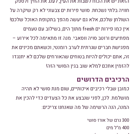
הזאת יש את הכוח לשבות את העין, לענג את החיך ולספק
חוויה בלתי נשכחת. סושי פירות ים צבעוני לא רק שיקרה על
השולחן שלכם, אלא גם יעשה מהפך בתקופת האוכל שלכם!
אין כמו פירות ים fresh מתוך הים, בשילוב עם טעמים
מפתיעים ורוטב סויה ווסאבי. מנה זו מתאימה לכל אירוע –
מפגישת חברים שגרתית לערב רומנטי, וכשאתם מכינים את
זה, אתם יכולים להיות בטוחים שהאורחים שלכם לא יתנגדו
להזמין אתכם למלא שוב בגין הסושי הזה!
הרכיבים הדרושים
כמובן שבלי רכיבים איכותיים, שום מנת סושי לא תהיה
מושלמת. לכן, לפני שנבצע את כל הצעדים כדי להכין את
המנה, הנה הרשימה של מה שאנחנו צריכים:
300 גרם של אורז סושי
400 מ"ל מים