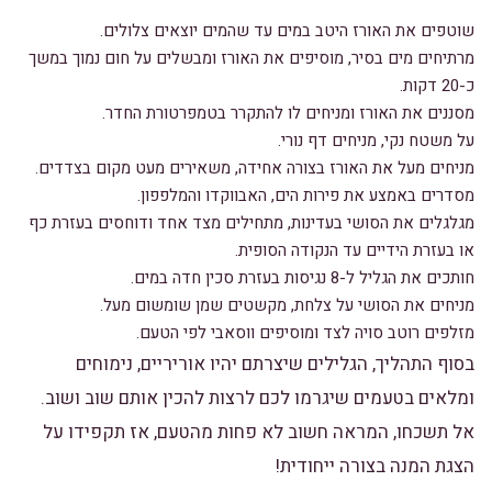
שוטפים את האורז היטב במים עד שהמים יוצאים צלולים.
מרתיחים מים בסיר, מוסיפים את האורז ומבשלים על חום נמוך במשך
כ-20 דקות.
מסננים את האורז ומניחים לו להתקרר בטמפרטורת החדר.
על משטח נקי, מניחים דף נורי.
מניחים מעל את האורז בצורה אחידה, משאירים מעט מקום בצדדים.
מסדרים באמצע את פירות הים, האבווקדו והמלפפון.
מגלגלים את הסושי בעדינות, מתחילים מצד אחד ודוחסים בעזרת כף
או בעזרת הידיים עד הנקודה הסופית.
חותכים את הגליל ל-8 נגיסות בעזרת סכין חדה במים.
מניחים את הסושי על צלחת, מקשטים שמן שומשום מעל.
מזלפים רוטב סויה לצד ומוסיפים ווסאבי לפי הטעם.
בסוף התהליך, הגלילים שיצרתם יהיו אוריריים, נימוחים
ומלאים בטעמים שיגרמו לכם לרצות להכין אותם שוב ושוב.
אל תשכחו, המראה חשוב לא פחות מהטעם, אז תקפידו על
הצגת המנה בצורה ייחודית!