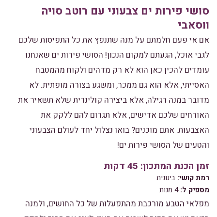
סושי פירות ים צבעוני עם רוטב סויה
ווסאבי
אם אי פעם חלמתם על מנה שתנפץ את כל התפיסות שלכם
לגבי אוכל, הגעתם למקום הנכון! הסושי פירות ים שאנחנו
עומדים להכין כאן הוא לא רק מדהים ולקוח מהמטבח
האסייתי, אלא הוא גם ממכר, ומשגע בצורה מופתית. לא
מדובר במנה רגילה, אלא ביצירה קולינרית שלא תשאיר את
האורחים שלכם אדישים, אלא תגרום להם ללקק את
האצבעות. אתם מוכנים? בואו נצלול יחד לעולם הצבעוני
והטעים של הסושי פירות ים!
זמן הכנת המתכון: 45 דקות
רמת קושי:
בינונית
מספיק ל:
4 מנות
מפלאי הטבע מורכבת מהתפעלות של כל החושים, ולמנה