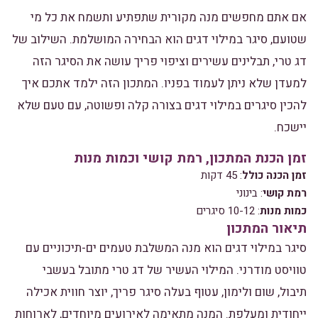
אם אתם מחפשים מנה מקורית שתפתיע ותשמח את כל מי
שטועם, סיגר במילוי דגים הוא הבחירה המושלמת. השילוב של
דג טרי, תבלינים עשירים וציפוי פריך עושה את הסיגר הזה
למעדן שלא ניתן לעמוד בפניו. המתכון הזה ילמד אתכם איך
להכין סיגרים במילוי דגים בצורה קלה ופשוטה, עם טעם שלא
יישכח.
זמן הכנת המתכון, רמת קושי וכמות מנות
זמן הכנה כולל
: 45 דקות
רמת קושי
: בינוני
כמות מנות
: 10-12 סיגרים
תיאור המתכון
סיגר במילוי דגים הוא מנה המשלבת טעמים ים-תיכוניים עם
טוויסט מודרני. המילוי העשיר של דג טרי מתובל בעשבי
תיבול, שום ולימון, עטוף בעלה סיגר פריך, יוצר חווית אכילה
ייחודית ומעלפת. המנה מתאימה לאירועים מיוחדים, לארוחות