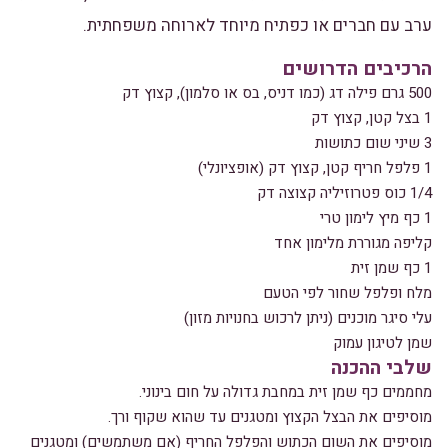
ערב עם חברים או כפתיח מיוחד לארוחה משפחתית.
הרכיבים הדרושים
500 גרם פילה דג (כמו דניס, בס או סלמון), קצוץ דק
1 בצל קטן, קצוץ דק
3 שיני שום כתושות
1 פלפל חריף קטן, קצוץ דק (אופציונלי)
1/4 כוס פטרוזיליה קצוצה דק
1 כף מיץ לימון טרי
קליפה מגוררת מלימון אחד
1 כף שמן זית
מלח ופלפל שחור לפי הטעם
עלי סיגר מוכנים (ניתן לרכוש בחנויות מזון)
שמן לטיגון עמוק
שלבי ההכנה
מחממים כף שמן זית במחבת גדולה על חום בינוני.
מוסיפים את הבצל הקצוץ ומטגנים עד שהוא שקוף ורך.
מוסיפים את השום הכתוש והפלפל החריף (אם משתמשים) ומטגנים