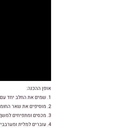
אופן ההכנה:
1. שמים את החלב יחד עם המים החמימים בקערה, ואז מוסיפים את הנטורינה וממיסים.
2. מוסיפים את שאר החומרים ונלוש במיקסר או בידיים עד לקבלת בצק מעט דביק אך נוח לעבודה.
3. מכסים ומתפיחים למשך שעה.
4. עוברים למלית ומערבבים את כל החומרים יחד היטב.