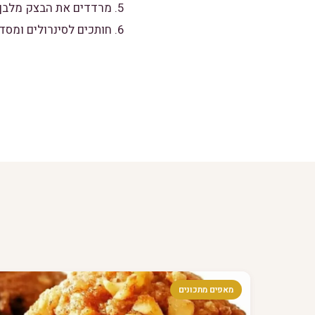
5. מרדדים את הבצק מלבן, ומורחים מן המלית ואז מגלגלים.
6. חותכים לסינרולים ומסדרים בתבנית, ומכניסים לאפייה בתנור שחומם על 180 מעלות למשך 25 דקות
מאפים מתכונים