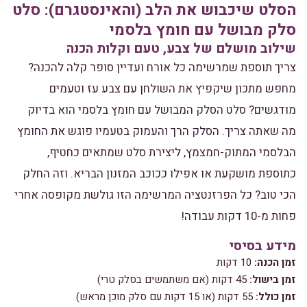
הסלט שיכבוש את הלב (והאינסטגרם): סלט
סלק מבושל עם חומץ בלסמי
שילוב מושלם של צבע, טעם וקלות הכנה
צריך תוספת שמרשימה כל אורח ועדיין סופר קלה להכנה?
מחפש מתכון שיקפיץ את השולחן עם צבע עז וטעמים
מודגשים? סלט הסלק המבושל עם חומץ בלסמי הוא בדיוק
מה שאתה צריך. הסלק הרך והעמוק בטעמיו פוגש את החומץ
הבלסמי המתוק-חמצמץ, ליצירת סלט שמתאים כחטיף,
כתוספת מושקעת או אפילו ככוכב המזנון הבריא. וזה החלק
הכי טוב? כל הפרזנטציה המרשימה הזו גולשת מקופסה אחרי
פחות מ-10 דקות עבודה!
מידע בסיסי
זמן הכנה:
10 דקות
זמן בישול:
45 דקות (אם משתמשים בסלק טרי)
זמן כולל:
55 דקות (או 15 דקות עם סלק מוכן מראש)