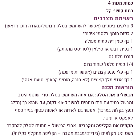
כמות מנות:
4
רמת קושי:
קל
רשימת מצרכים
3 סלקים בינוניים (אפשר להשתמש בסלק מבושל/מאודה מוכן מראש)
2 כפות חומץ בלסמי איכותי
1 כף שמן זית כתית מעולה
1 כפית דבש או סילאן (לטוויסט מתקתק)
קורט מלח גס
1/4 כפית פלפל שחור גרוס
1 כף עלי נענע קצוצים (אפשרות מרעננת)
1 כף אגוזי מלך קצוצים (לא חובה, מוסיף קראנץ' וטעם אגוזי)
הוראות הכנה
מבשלים את הסלק:
אם אתה משתמש בסלק טרי, שוטף היטב
ומבשל בסיר עם מים רותחים למשך כ-45 דקות, עד שהוא רך (מזלג
ננעץ בקלות במרכז). אפשר גם לאדות או לאפות עטוף בנייר כסף
לאפקט ארומטי.
מקפים את הקליפה ומקררים:
אחרי הבישול – נותנים לסלק להתקרר
מעט ואז מקלפים (בידיים/מגבת מטבח – הקליפה תתקלף בקלות!).