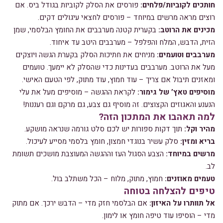
חותכים לקוביות/פלחים:
פורסים את הסלק לקוביות בגודל ביס. אם
רוצים מראה מרשים במיוחד – פורסים לחצאי עיגולים דקים.
מכינים את הרוטב:
בקערית קטנה מערבבים את החומץ הבלסמי, שמן
הזית, הדבש, המלח והפלפל – מערבבים היטב עד איחוד.
מערבבים וטועמים:
מניחים את חתיכות הסלק בקערת הגשה ויוצקים
מעל את הרוטב. מערבבים בעדינות כדי שהסלק לא יימעך. טועמים
ומאזנים תיבול אם צריך – עוד חמוץ, עוד מתוק, לפי הטעם האישי.
מוסיפים טאץ’ של גימור:
לקראת ההגשה – מוסיפים מעל את עלי
הנענע והאגוזים הקצוצים. זה מוסיף גם צבע, גם מרקם וגם רעננות!
למה תאהבו את המתכון הזה?
מהיר וקל:
תוך דקות ספורות יש לכם סלט גורמה שנראה מושקע.
בריא ומזין:
סלק עשיר בנוגדי חמצון, חומץ בלסמי מסייע לעיכול.
מרשים במיוחד:
הצבע הסגול העז וההגשה המעוצבת מושכים תשומת
לב.
טעמים מאוזנים:
חמוץ, מתוק, מלוח – הכל משתלב בול.
טיפים להצלחה בטוחה
אל תוותרו על האיזון:
אם הבלסמי חזק מדי – הדבש ירכך. אם מתוק
מדי – הוסיפו עוד טיפה חומץ או לימון.