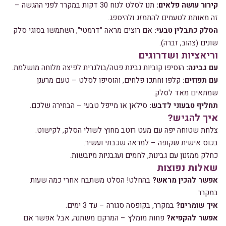
קירור עושה פלאים:
תנו לסלט לנוח 30 דקות במקרר לפני ההגשה –
זה מאותת לטעמים להתמזג ולהיספג.
הסלק כתבלין טבעי:
אם רוצים מראה "דרמטי", השתמשו בסוגי סלק
שונים (צהוב, זברה).
וריאציות ושדרוגים
עם גבינה:
הוסיפו קוביות גבינת פטה/בולגרית לפיצה מלוחה מושלמת.
עם תפוזים:
קלפו וחתכו פלחים, והוסיפו לסלט – טעם מרענן
שמתאים מאד לסלק.
תחליף טבעוני לדבש:
סילאן או מייפל טבעי – הבחירה שלכם.
איך להגיש?
צלחת שטוחה יפה עם מעט רוטב מחוץ לשולי הסלק, לקישוט.
בכוס אישית שקופה – למראה שכבתי ועשיר.
כחלק ממזנון עם גבינות, לחמים ועגבניות מיובשות.
שאלות נפוצות
אפשר להכין מראש?
בהחלט! הסלט משתבח אחרי כמה שעות
במקרר.
איך שומרים?
במקרר, בקופסה סגורה – עד 3 ימים.
אפשר להקפיא?
פחות מומלץ – המרקם משתנה, אבל אפשר אם