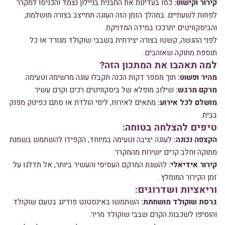
קירור וקישוט:
כסו בעדינות את התבנית בניילון נצמד והכניסו למקרר
לפחות לשעתיים. במהלך הזמן הזה העוגה תתייצב בצורה מושלמת,
והביסקוויטים יתרככו במידה המדויקת.
לפני ההגשה, קשטו בצורה יצירתית בשבבי שוקולד מגורד או כל
תוספת מתוקה שאוהבים.
למה תאהבו את המתכון הזה?
מהיר ופשוט:
תוך מספר דקות הכנה תקבלו עוגה מרשימה וטעימה.
מרקם מרגש:
שילוב מופלא של ביסקוויטים רכים וקרם עשיר.
מושלם לכל אירוע:
מתאים לאירוח, לימי הולדת או סתם כפינוק מפנק
בבית.
טיפים להצלחה בטוחה:
הקצפה נכונה:
לעוגה יציבה וטעימה במיוחד, הקפידו להשתמש בשמנת
מתוקה וחלב קרים ישירות מהמקרר.
קירור אידיאלי:
להשגת המרקם העסיסי והעשיר ביותר, אל תדלגו על
זמן הקירור המומלץ.
וריאציות ושדרוגים:
גרסת שוקולד מושחתת:
השתמשו באינסטנט פודינג בטעם שוקולד
והוסיפו לשכבות הקרם שבבי שוקולד מריר.