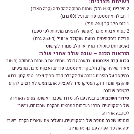
רשימת מצרכים:
2 מיכלים (500 מ"ל) שמנת מתוקה להקצפה (קרה מאוד)
1 חבילה אינסטנט פודינג וניל (80 גרם)
1 כוס חלב קר (240 מ"ל)
2 כפות אבקת סוכר (אפשר להתאים מתיקות לפי טעם)
חבילת ביסקוויטים בטעם שוקולד או וניל (כ-250 גרם)
(אפשרות) שוקולד מריר או חלב מגורד לקישוט
הוראות הכנה – עוגה שלב אחרי שלב:
הכנת קרם אינסטנט:
בקערה גדולה שמים את השמנת המתוקה (חשוב
מאוד שיהיה קר!), חלב קר, אינסטנט פודינג ואבקת סוכר. מקציפים
במיקסר על מהירות גבוהה עד לקבלת קרם סמיך ויציב. טיפ קטן: ברגע
שהקצף עומד חזק, הפסיקו מיד להקציף. אתם ממש לא רוצים להגיע
לקצפת שבורה.
סידור השכבות:
בתבנית עגולה, סדרו שכבה ראשונה צפופה ואחידה
של ביסקוויטים. מרחו בעדינות כמחצית מהקרם שהכנתם, ויישרו
לשכבה אחידה.
הוסיפו שכבה נוספת של ביסקוויטים, ומעליה את שארית הקרם. יישרו
יפה את פני העוגה עם כף או מרית.