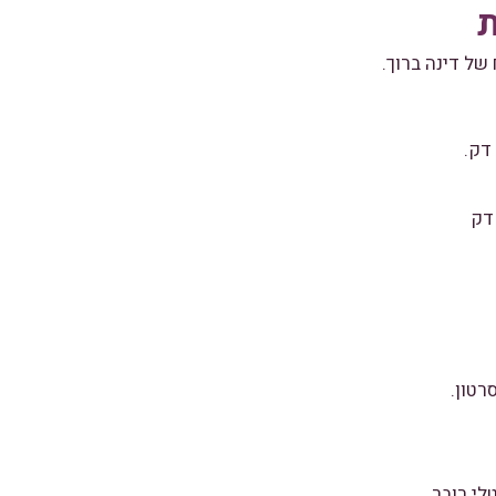
ת
 של דינה ברוך.
 דק
רטון.
לי רובר