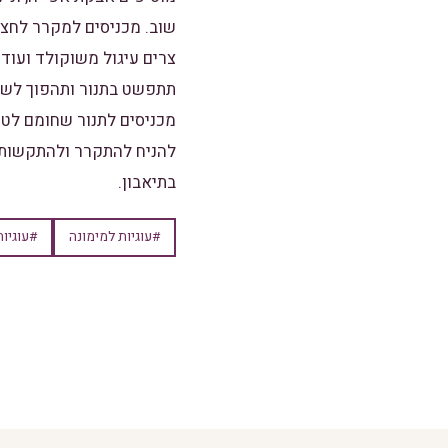
שוב. מכניסים למקרר לחצי
צרים עיגול משוקולד ועוד 
תתפשט בתנור ותהפוך לשטוח
מכניסים לתנור שחומם לטמפ' של 180 מעלות ואופים 8-10 דק' לא יותר מזה על
להניח להתקרר ולהתקשות 
בתיאבון.
#עוגיות למימונה
#עוגיו