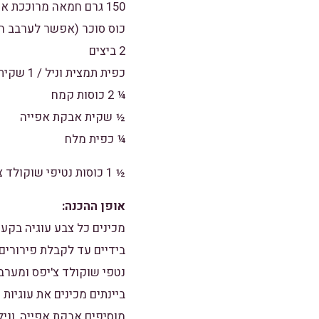
150 גרם חמאה מרוככת או מחמאה
כוס סוכר (אפשר לערבב ח
2 ביצים
כפית תמצית וניל / 1 שקית סוכר וניל
¼ 2 כוסות קמח
½ שקית אבקת אפייה
¼ כפית מלח
½ 1 כוסות נטיפי שוקולד צ'יפס
אופן ההכנה:
מכינים כל צבע עוגיה בקע
בידיים עד לקבלת פירורים.
נטפי שוקולד צ'יפס ומערב
ביינתים מכינים את עוגיות
מוסיפים אבקת אפייה, וני