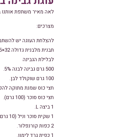
עוגת גבינה בחושה
לאה מאיר משתפת אותנו במ
מצרכים:
להצלחת העוגה יש להשתמש 
תבנית מלבנית גדולה 32×25 או תבנית עגולה 24-26 עם דף אפייה משומן קלות.
לבלילת הגבינה
500 גרם גבינה לבנה 5%.
100 גרם שוקולד לבן.
חצי כוס שמנת מתוקה להק
חצי כוס סוכר (100 גרם).
1 ביצה L.
1 שקית סוכר וניל (10 גרם).
2 כפות קורנפלור.
1 כפית גרד לימון.