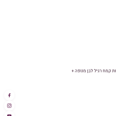
(175 גרם) או אפשר להחליף את הקמח התופח ב-1 ורבע כוסות קמח רגיל לבן מנופה +