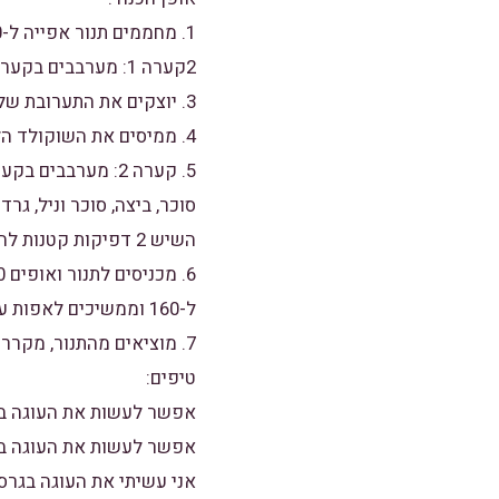
1. מחממים תנור אפייה ל-180 מעלות (לא טורבו) .
2קערה 1: מערבבים בקערה בעזרת מטרפה ידנית את כל מרכיבי העוגה הבחושה עד לקבלת תערובת אחידה וחלקה .
3. יוצקים את התערובת של העוגה הבחושה לתבנית שמצופה בנייר אפייה משומן קלות.
4. ממיסים את השוקולד הלבן עם חצי כוס שמנת מתוקה להקצפה במיקרוגל ומקררים מעט .
5. קערה 2: מערבב
סוכר, ביצה, סוכר וניל, ג
השיש 2 דפיקות קטנות להוצאת האוויר, מוסיפים/מסדרים יפה יפה מעל את הפירות שאוהבים.
ל-160 וממשיכים לאפות עוד 40 דקות, העוגה מוכנה כאשר רואים שהעוגה הבחושה מזהיבה .
7. מוציאים מהתנור, מקררים (בקיץ ממליצה להכניס את העוגה למקרר) לפני ההגשה מאבקים באבקת סוכר ומגישים .
טיפים:
אפשר לעשות את העוגה ב
אפשר לעשות את העוגה בלי
אני עשיתי את העוגה בגרס