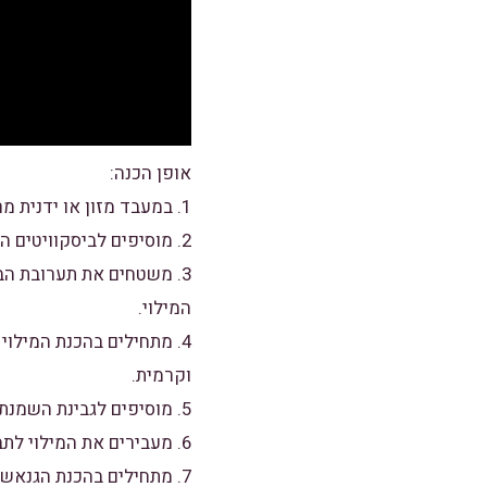
אופן הכנה:
1. במעבד מזון או ידנית מרסקים את הביסקוטים.
2. מוסיפים לביסקוויטים המרוסקים את החמאה המומסת ומערבבים עד לקבלת תערובת אחידה.
3. משטחים את תערובת הב
המילוי.
4. מתחילים בהכנת המיל
וקרמית.
5. מוסיפים לגבינת השמנת את הקקאו,נוטלה ותמצית הוניל ומערבבים היטב עד לקבלת תערובת חלקה וקרמית.
6. מעבירים את המילוי לתבנית עם תחתית הביסקוויטים והחמאה ומקררים למשך 6 שעות לפחות כמוכן ניתן להקפיא.
7. מתחילים בהכנת הגנא