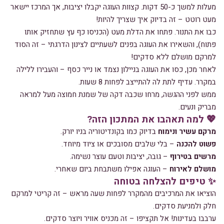
מעלות למשך כ-50 דקות. קצוות העוגה יקבלו יציבות, אך המרכז יישאר
מעט רוטט – זה בדיוק איך שצריך להיות!
כבו את התנור. פתחו את הדלת מעט (הכניסו כף עץ שתחזיק אותו
פתוח), והשאירו את העוגה בפנים לשעתיים לצינון הדרגתי – זה הסוד
למרקם מושלם ללא סדקים!
לאחר מכן, כסו את העוגה בניילון נצמד או נייר כסף – והעבירו ללילה
במקרר. עדיף לתת לה להתייצב לפחות 8 שעות.
ממש לפני ההגשה, מרחו שכבה דקה של שמנת חמוצה מעל למראה
מבריק ונעים.
💖 למה תאהבו את המתכון הזה?
מרקם עשיר ונימוח
בדיוק כמו בקונדיטוריה בניו יורק.
פשוט להכנה
– בלי שלבים מסובכים או ציוד מיוחד.
מרשים בטירוף
– גובה, יציבות וטעם עוצר נשימה.
מושלם לאירוח
– העוגה אפילו משתבחת ביום שאחרי.
✨ טיפים להצלחה בטוחה
הוציאו את המרכיבים מהמקרר לפחות שעה מראש – זה קריטי למרקם
חלק ולמניעת סדקים.
ערבבו בעדינות! אל תקציפו – זה מכניס אוויר ויוצר סדקים.