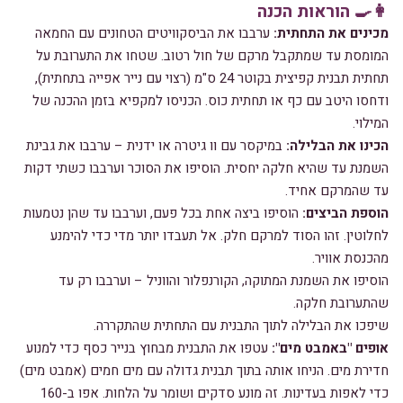
👩‍🍳 הוראות הכנה
מכינים את התחתית:
ערבבו את הביסקוויטים הטחונים עם החמאה
המומסת עד שמתקבל מרקם של חול רטוב. שטחו את התערובת על
תחתית תבנית קפיצית בקוטר 24 ס"מ (רצוי עם נייר אפייה בתחתית),
ודחסו היטב עם כף או תחתית כוס. הכניסו למקפיא בזמן ההכנה של
המילוי.
הכינו את הבלילה:
במיקסר עם וו גיטרה או ידנית – ערבבו את גבינת
השמנת עד שהיא חלקה יחסית. הוסיפו את הסוכר וערבבו כשתי דקות
עד שהמרקם אחיד.
הוספת הביצים:
הוסיפו ביצה אחת בכל פעם, וערבבו עד שהן נטמעות
לחלוטין. זהו הסוד למרקם חלק. אל תעבדו יותר מדי כדי להימנע
מהכנסת אוויר.
הוסיפו את השמנת המתוקה, הקורנפלור והווניל – וערבבו רק עד
שהתערובת חלקה.
שיפכו את הבלילה לתוך התבנית עם התחתית שהתקררה.
אופים "באמבט מים":
עטפו את התבנית מבחוץ בנייר כסף כדי למנוע
חדירת מים. הניחו אותה בתוך תבנית גדולה עם מים חמים (אמבט מים)
כדי לאפות בעדינות. זה מונע סדקים ושומר על הלחות. אפו ב-160