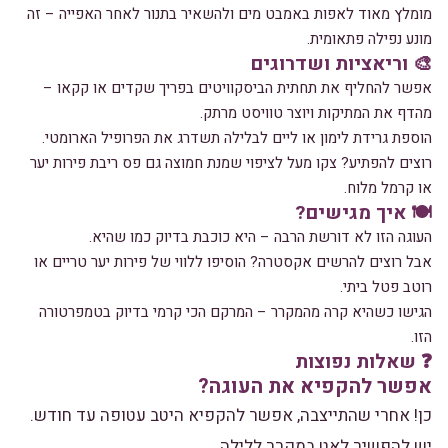
מומלץ מאוד לאפות באמבט מים ולהשאיר בתנור לאחר האפייה – זה
מונע נפילה פתאומית.
🎨 וריאציות ושדרוגים
אפשר להחליף את תחתית הביסקוויטים בפריך שקדים או קקאו –
מהדף את המתיקות ויוצר טוויסט מרתק.
הוספת גרידת לימון או ליים לבלילה תשדרג את הפרופיל הארומטי.
רוצים להפתיע? צקו מעל לציפוי שמנת חמוצה גם פס ריבת פירות יער
או קרמל מלוח.
🍽️ איך מגישים?
העוגה הזו לא דורשת הרבה – היא כוכבת בדיוק כמו שהיא.
אבל רוצים להרשים אקסטרה? הוסיפו ללווי של פירות יער טריים או
רוטב פטל ביתי.
הגישו כשהיא קרה מהמקרר – המרקם הכי קרמי בדיוק בטמפרטורה
הזו.
❓ שאלות נפוצות
אפשר להקפיא את העוגה?
כן! אחרי שהתייצבה, אפשר להקפיא היטב עטופה עד חודש.
יש להפשיר לאט במקרר ללילה.