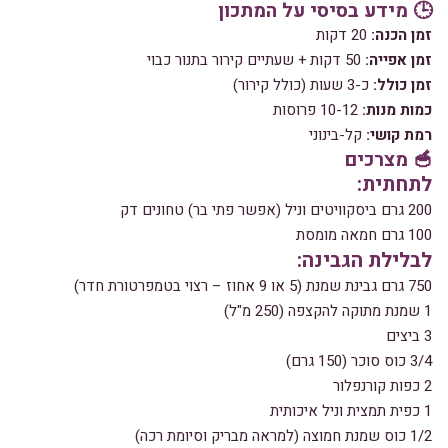
🕒 מידע בסיסי על המתכון
זמן הכנה:
20 דקות
זמן אפייה:
50 דקות + שעתיים קירור בתנור כבוי
זמן כולל:
כ-3 שעות (כולל קירור)
כמות מנות:
10-12 פרוסות
רמת קושי:
קל-בינוני
🥣 מצרכים
לתחתית:
200 גרם ביסקוויטים וניל (אפשר פתי בר) טחונים דק
100 גרם חמאה מומסת
לבלילת הגבינה:
750 גרם גבינת שמנת (5 או 9 אחוז – רצוי בטמפרטורת חדר)
1 שמנת מתוקה להקצפה (250 מ"ל)
3 ביצים
3/4 כוס סוכר (150 גרם)
2 כפות קורנפלור
1 כפית תמצית וניל איכותית
1/2 כוס שמנת חמוצה (למראה מבריק וסיומת רכה)