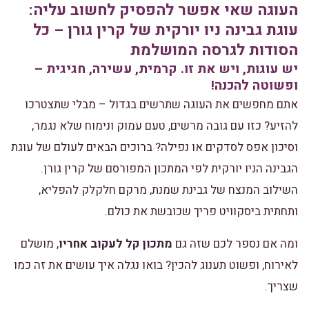
העוגה שאי אפשר להפסיק לחשוב עליה:
עוגת גבינה ניו יורקית של קרין גורן – כל
הסודות לגרסה המושלמת
יש עוגות, ויש את זו. קרמית, עשירה, חגיגית –
ופשוטה להכנה!
אתם מחפשים את העוגה שתרשים בגדול – מבלי שתצטרכו
להזיע? כזו עם גובה מרשים, טעם עמוק ונימוח שלא נגמר,
וסיכון אפס לסדקים או נפילה? ברוכים הבאים לעולם של עוגת
הגבינה הניו יורקית לפי המתכון המפורסם של קרין גורן.
השילוב המנצח של גבינת שמנת, מרקם חלקלק להפליא,
ותחתית ביסקוויט פריך שכובשת את כולם.
ומה אם נספר לכם שזה גם
מתכון קל לעקוב אחריו
, מושלם
לאירוח, ופשוט תענוג להכין? בואו נגלה איך עושים את זה כמו
שצריך.