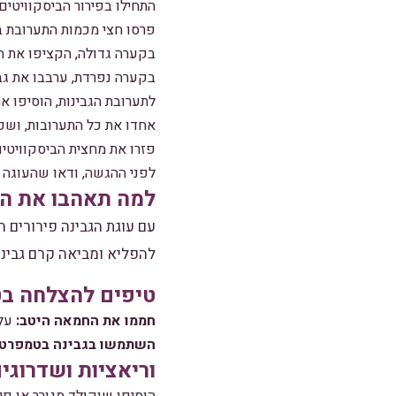
התחילו בפירור הביסקוויטי
פרסו חצי מכמות התערובת בבסיס תבנית עגולה ב
בקערה גדולה, הקציפו את 
בקערה נפרדת, ערבבו את גבי
לתערובת הגבינות, הוסיפו א
אחדו את כל התערובות, ושפכ
פזרו את מחצית הביסקוויטי
לפני ההגשה, ודאו שהעוגה 
למה תאהבו את המ
עם עוגת הגבינה פירורים ה
להפליא ומביאה קרם גבינה 
טיפים להצלחה בט
חממו את החמאה היטב:
על 
השתמשו בגבינה בטמפרטו
וריאציות ושדרוגי