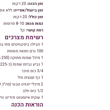
זמן הכנה:
20 דקות
זמן בישול/אפייה:
ללא אפי
זמן כולל:
20 דקות
כמות מנות:
8-10 פרוסות
רמת קושי:
קל
רשימת מצרכים
1 חבילה ביסקוויטים פתי בר (כ-250 גרם)
100 גרם חמאה מומסת
1 מיכל שמנת מתוקה (250 מ"ל)
1 גביע גבינת שמנת (כ-225 גרם)
3/4 כוס סוכר
1 כף תמצית וניל
2 מיכלי יוגורט טבעי (סה"כ 300 גרם)
1/2 כוס חלב
1 שקית אינסטנט פודינג וניל
הוראות הכנה