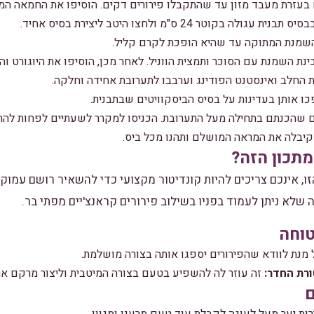
ם בעזרת מעבד מזון עד שהתקבלו פירורים דקים. הוסיפו את החמאה המ
קוטר 24 ס"מ ולחצו היטב ליצירת בסיס אחיד.
השמנת המתוקה עד שהיא הופכת לקרם קליל.
נת השמנת עם הסוכר ותמצית הווניל. לאחר מכן, הוסיפו את היוגורט וה
ת החלב ואינסטנט הפודינג וערבבו לתערובת אחידה וחלקה.
ו אותן בעדינות על בסיס הביסקוויטים שבתבנית.
ם שהכנתם בתחילה מעל התערובת. הכניסו למקרר לשעתיים לפחות להתי
קיבלה את המראה המושלם ותהנו מכל ביס.
תכון הזה?
זו, אינכם צריכים להיות קונדיטור מקצועי כדי להשאיר רושם עמוק
שלא ניתן לעמוד בפניו בשילוב פירורים קראנצ'יים מפתי בר.
וחה
מנת לוודא שהפירורים יספגו אותה בצורה מושלמת.
רת החדר:
זה עוזר לה להשפיע בטעם בצורה המיטבית וליצור מרקם אח
ם