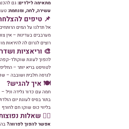
מתאימה לילדים:
גם להכנה
עשירה, לחה, ומנחמת:
טעם 
📌 טיפים להצלחה
אל תדלגו על המים הרותחים!
מערבבים בעדינות – אין צו
רוצים לגרום לה להיראות מו
🎨 וריאציות ושדרו
להפוך לעוגת שוקולד-קפה? 
לטוויסט בריא יותר – החליפ
לגרסה חלבית ושובבה – שפ
🍽️ איך להגיש?
חמה עם כדור גלידה וניל – 
בתור בסיס לעוגת יום הולדת
בליווי כוס שוקו חם לחורף 
🙋‍♀️ שאלות נפוצות
אפשר להפוך לפרווה?
בהחל