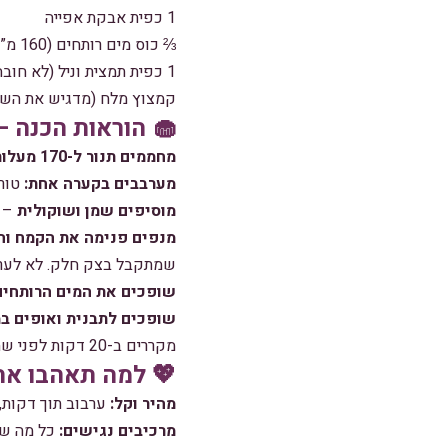
1 כפית אבקת אפייה
⅔ כוס מים רותחים (160 מ”ל)
1 כפית תמצית וניל (לא חובה – אבל מוסיף!)
קמצוץ מלח (מדגיש את השוק
🧁 הוראות הכנה 
מחממים תנור ל-170 מעלות
מערבבים בקערה אחת:
טורפ
מוסיפים שמן ושוקולית
– ו
מנפים פנימה את הקמח וה
שמתקבל בצק חלק. לא לערבב
שופכים את המים הרותחים 
שופכים לתבנית ואופים במשך כ-
מקררים ב-20 דקות לפני שחותכים (אם תוכלו להתאפק!) ומקשטים באבקת סוכר, קצפת או גנאש שוקולד אם מתחשק.
💖 למה תאהבו את
מהיר וקל:
ערבוב תוך דקות, 
מרכיבים נגישים:
כל מה שצ