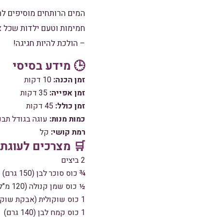
המים הרותחים מוסיפים לת
חמימות וטעם ילדות שכל 
– הולכת להיות חגיגה!
🕒 מידע בסיסי
זמן הכנה:
10 דקות
זמן אפייה:
35 דקות
זמן כולל:
45 דקות
כמות מנות:
עוגה בגודל תבנית בינו
רמת קושי:
קל
🛒 מצרכים לעוגת 
2 ביצים
¾ כוס סוכר לבן (150 גרם)
½ כוס שמן קנולה (120 מ"ל)
1 כוס שוקולית (אבקת שוקולד בטעם נוסטלגי – כ-100 גרם)
1 כוס קמח לבן (140 גרם)