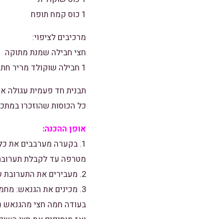
1 כוס קמח תופח
מרכיבים לציפוי:
חצי חבילה שמנת מתוקה
1 חבילה שוקולד מריר חתוכה לקוביות
תבנית חד פעמית עגולה או 2 תבניות אינגליש קייק או תבנית בקוטר 
כל הכוסות שהוזכרו במתכו
אופן ההכנה:
1. בקערה מערבבים את כל
מטרפה עד לקבלת תערובת 
2. מעבירים את התערובת שהכנו לתבנית משומנת ואופים בתנור שחומם מראש ל-180 מעלות במשך כ-40 דקות.
3. מכינים את הגנאש: מ
בעודה חמה חצי מהגנאש (