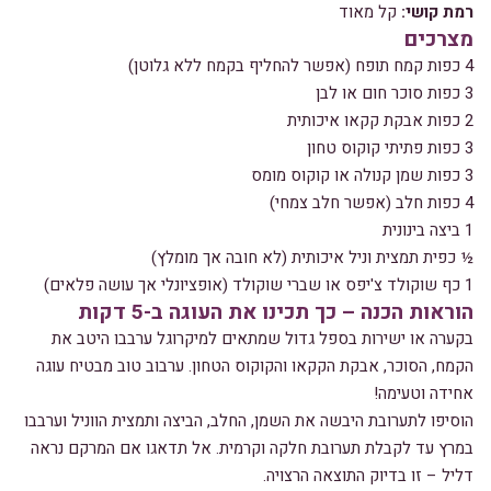
רמת קושי:
קל מאוד
מצרכים
4 כפות קמח תופח (אפשר להחליף בקמח ללא גלוטן)
3 כפות סוכר חום או לבן
2 כפות אבקת קקאו איכותית
3 כפות פתיתי קוקוס טחון
3 כפות שמן קנולה או קוקוס מומס
4 כפות חלב (אפשר חלב צמחי)
1 ביצה בינונית
½ כפית תמצית וניל איכותית (לא חובה אך מומלץ)
1 כף שוקולד צ'יפס או שברי שוקולד (אופציונלי אך עושה פלאים)
הוראות הכנה – כך תכינו את העוגה ב-5 דקות
בקערה או ישירות בספל גדול שמתאים למיקרוגל ערבבו היטב את
הקמח, הסוכר, אבקת הקקאו והקוקוס הטחון. ערבוב טוב מבטיח עוגה
אחידה וטעימה!
הוסיפו לתערובת היבשה את השמן, החלב, הביצה ותמצית הווניל וערבבו
במרץ עד לקבלת תערובת חלקה וקרמית. אל תדאגו אם המרקם נראה
דליל – זו בדיוק התוצאה הרצויה.