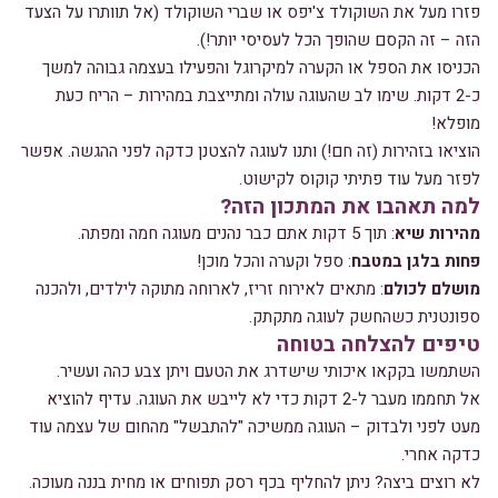
פזרו מעל את השוקולד צ'יפס או שברי השוקולד (אל תוותרו על הצעד
הזה – זה הקסם שהופך הכל לעסיסי יותר!).
הכניסו את הספל או הקערה למיקרוגל והפעילו בעצמה גבוהה למשך
כ-2 דקות. שימו לב שהעוגה עולה ומתייצבת במהירות – הריח כעת
מופלא!
הוציאו בזהירות (זה חם!) ותנו לעוגה להצטנן כדקה לפני ההגשה. אפשר
לפזר מעל עוד פתיתי קוקוס לקישוט.
למה תאהבו את המתכון הזה?
מהירות שיא
: תוך 5 דקות אתם כבר נהנים מעוגה חמה ומפתה.
פחות בלגן במטבח
: ספל וקערה והכל מוכן!
מושלם לכולם
: מתאים לאירוח זריז, לארוחה מתוקה לילדים, ולהכנה
ספונטנית כשהחשק לעוגה מתקתק.
טיפים להצלחה בטוחה
השתמשו בקקאו איכותי שישדרג את הטעם ויתן צבע כהה ועשיר.
אל תחממו מעבר ל-2 דקות כדי לא לייבש את העוגה. עדיף להוציא
מעט לפני ולבדוק – העוגה ממשיכה "להתבשל" מהחום של עצמה עוד
כדקה אחרי.
לא רוצים ביצה? ניתן להחליף בכף רסק תפוחים או מחית בננה מעוכה.