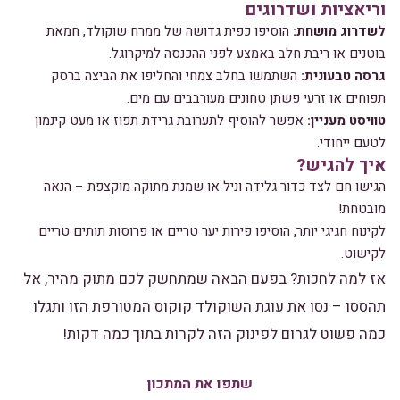
וריאציות ושדרוגים
לשדרוג מושחת:
הוסיפו כפית גדושה של ממרח שוקולד, חמאת
בוטנים או ריבת חלב באמצע לפני ההכנסה למיקרוגל.
גרסה טבעונית:
השתמשו בחלב צמחי והחליפו את הביצה ברסק
תפוחים או זרעי פשתן טחונים מעורבבים עם מים.
טוויסט מעניין:
אפשר להוסיף לתערובת גרידת תפוז או מעט קינמון
לטעם ייחודי.
איך להגיש?
הגישו חם לצד כדור גלידה וניל או שמנת מתוקה מוקצפת – הנאה
מובטחת!
לקינוח חגיגי יותר, הוסיפו פירות יער טריים או פרוסות תותים טריים
לקישוט.
אז למה לחכות? בפעם הבאה שמתחשק לכם מתוק מהיר, אל
תהססו – נסו את עוגת השוקולד קוקוס המטורפת הזו ותגלו
כמה פשוט לגרום לפינוק הזה לקרות בתוך כמה דקות!
שתפו את המתכון