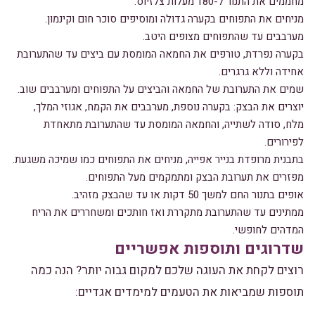
מחממים את התנור ל-180 מעלות צלזיוס.
מניחים את התפוחים בקערה גדולה ומוסיפים סוכר חום וקינמון.
מערבבים עד שהתפוחים מצופים היטב.
בקערה נפרדת, טורפים את החמאה המומסת עם ביצים עד שהתערובת
אחידה וללא גרגרים.
שמים את התערובת של החמאה והביצים על התפוחים ומערבבים שוב.
יוצרים את הבצק: בקערה נוספת, מערבבים את הקמח, אגוזי המלך,
מלח, סודה לשתייה, והחמאה המומסת עד שהתערובת מתאחדת
לפירורים.
בתבנית מרופדת בנייר אפייה, מניחים את התפוחים כמו שמיכה משגעת.
מפזרים את תערובת הבצק ומתמקמים מעל התפוחים.
אופים בתנור החם למשך 50 דקות או עד שהבצק מזהיב.
ממתינים עד שהתערובת מתקררת ואז חותכים ומשחררים את הריח
המדהים לחופשי.
שדרוגים ותוספות אפשריים
רוצים לקחת את העוגה שלכם למקום גבוה יותר? הנה כמה
תוספות שמביאות את הטעמים למימדים אגדיים: