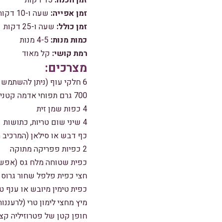
זמן הכנה:
15 דקות
זמן אפייה:
שעה ו-10 דקות
זמן כולל:
שעה ו-25 דקות
כמות מנות:
4-5 מנות
רמת קושי:
קל מאוד
מצרכים:
6 חלקי עוף (ניתן להשתמש בירכיים, כרעיים או שוקיים)
700 גרם תפוחי אדמה קטנים שטופים היטב (אין צורך לקלף)
4 כפות שמן זית
4 שיני שום טריות, כתושות
כף דבש או סילאן (המרכיב 
2 כפיות פפריקה מתוקה
כפית שטוחה מלח גס (אפשר
חצי כפית פלפל שחור גרוס 
כפית טימין מיובש או ענף ט
מיץ מחצי לימון טרי (לרעננות
חופן קטן של פטרוזיליה קצו