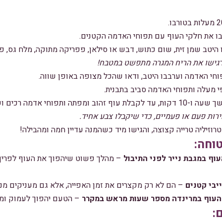
בו את חלקי העוף עם תפוחי האדמה הקטנים.
יטב שמן זית, שום כתוש, דבש או סילאן, פפריקה מתוקה, מלח גס, פל
תרגישו את הריח המגרה מתפשט במטבח!
וחי האדמה וערבבו היטב, ודאו שהכל מצופה באופן שווה.
 מעלה ותפוחי האדמה סביב בתבנית.
ותפוחי אדמה רכים ופריכים.
רות פעם או פעמיים, כדי שיקבלו צבע אחיד.
רוזיליה טרייה קצוצה, והגישו מיד כשהמנה עדיין חמה ומהבילה!
וחה:
וף במגבת נייר לפני התיבול
– מהלך פשוט שיהפוך את העוף לפריך
בי קטנים
– הם לא רק מקצרים את זמן האפייה, אלא גם מעניקים מנת
 העוף במרינדה מספר שעות מראש במקרר
– הטעם יהפוך לעמוק ומש
: