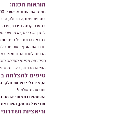
הוראות הכנה:
חממו את התנור מראש ל-200 מעלות בטורבו.
בתבנית עמוקה וגדולה, ערב
בקערה קטנה נפרדת, ערבבו ה
לימון.
זה בדיוק הרגע שבו 
צקו את הרוטב על העוף ותפ
סדרו את העוף כשהעור כלפי
הכניסו לתנור החם ואפו במשך שעה ו-10 דקות, עד לקבלת עוף זהוב ומפתה 
הפכו את תפוחי האדמה בזהי
הוציאו מהתנור, פזרו מעט פט
טיפים להצלחה בט
הקפידו לייבש את חלקי הע
ותוצאה מושלמת!
השתמשו בתפוחי אדמה ביי
אם יש לכם זמן, השרו את
וריאציות ושדרוגים