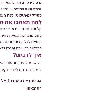
גרסת ירקות:
ניתן להוסיף יר
גרסת מעט חריפה:
תוסיפו כ
סטייל ים-תיכוני:
פזרו מעט 
למה תאהבו את המ
קל ופשוט: פשוט מערבבים ה
טעם מושלם: המתיקות העדינ
מתאים לכל המשפחה: טעמים 
התוצאה מרשימה ומגרה ללא
איך להגיש?
הגישו את העוף ותפוחי האד
לימונדה צוננת ליד – וקי
אהבתם את המתכון? אל ת
התוצאה!