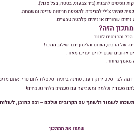
קות נוספים לתבנית (גזר צבעוני, בטטה, בצל סגול).
פית פתיתי צ'ילי למרינדה, לתוספת חריפות עדינה ומשמחת.
זיתים שחורים או זיתים קלמטה טבעיים.
תכון הזה?
כל ומכניסים לתנור.
ה של הדבש, השום והלימון יוצר שילוב ממכר!
אהובים שגם ילדים יעריכו מאוד.
 מאמץ מיוחד.
מה לצד סלט ירוק רענן, טחינה ביתית וסלסלת לחם טרי. אתם מוזמ
בלתם סעודה שלמה ומשביעה עם טעמים בלתי נשכחים!
שכחו לשמור ולשתף עם הקרובים שלכם – וגם כמובן, לשלוח 
שתפו את המתכון