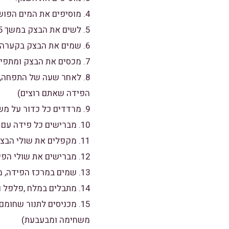
4. מוסיפים את המים הפושרים ומערבבים עד לקבלת בצק אחיד, במידה והבצק יבש,ניתן להוסיף מים פושרים.
5. לשים את הבצק במשך 5 דקות או עד שהוא חלק.
6. שמים את הבצק בקערה גדולה,ומצפים במעט שמן.
7. מכסים את הבצק ומתפיחים במשך שעה.
הפידה שאתם רוצים)
9. מרדדים כל כדור על משטח מקומח לצורה אובלית
10. מברישים כל פידה עם שמן.
11. מקפלים את שולי הבצק עד שיוצרים צורה של סירה.
12. מברישים את שולי הפידה עם חלמון או שמן או חמאה מומסת(לפי ההעדפה האישית שלכם)
13. שמים במרכז הפידה, מוצרלה מגורדת או שילוב של מוצרלה עם בולגרית או גבינת צ'דר.
14. מתבלים במלח ,פלפל ופפריקה או בתערובת של עשבי תיבול.
משחימה ומבעבעת)