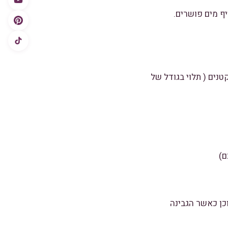
חר שעה של התפחה,מוציאים את הבצק לשים מעט ומחלקים ל-2 חלקים גדולים או ל-4 קטנים ( תלוי בגודל של
15 דקות,ניתן לדעת שזה מוכן כאשר הגבינה