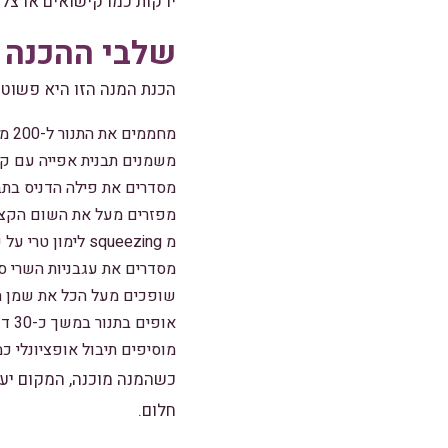
ירקות כמו קישואים או צל
שלבי ההכנה
הכנת המנה הזו היא פשוט
מחממים את התנור ל-200 מעלות צלזיוס.
משמנים תבנית אפייה עם קצ
מסדרים את פילה הדניס בתב
מפזרים מעל את השום הקצו
מ squeezing לימון טרי על כל פילה.
מסדרים את עגבניות השרי ס
שופכים מעל הכל את שמן הז
אופים בתנור במשך כ-30 דקות, עד שהדג מבושל והעגבניות מתרככות.
מוסיפים תיבול אופציונלי כמ
כשהמנה מוכנה, המקום יעל
חלום.