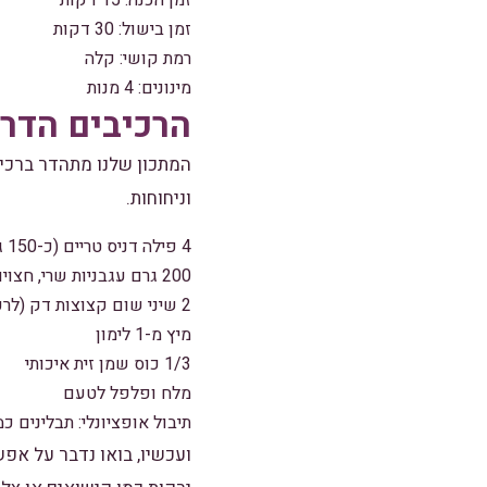
זמן הכנה: 15 דקות
זמן בישול: 30 דקות
רמת קושי: קלה
מינונים: 4 מנות
הרכיבים הדר
המתכון שלנו מתהדר ברכיב
וניחוחות.
4 פילה דניס טריים (כ-150 ג' כל פילה)
200 גרם עגבניות שרי, חצויות
2 שיני שום קצוצות דק (לרעל האלרגיות)
מיץ מ-1 לימון
1/3 כוס שמן זית איכותי
מלח ופלפל לטעם
תיבול אופציונלי: תבלינים כמ
ועכשיו, בואו נדבר על אפש