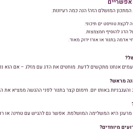
 אפשריים
המתכון המושלם הזה! הנה כמה רעיונות:
 לקצת טוויסט ים תיכוני.
ל הדג להוסיף חמצמצות.
 אדמה בתנור או אורז ירוק מאוד.
של?
מים אנחנו מתקשים לדעת. מוחטים את הדג עם מזלג – אם הוא נפר
נה מראש?
 והעגבניות באותו יום. חימום קצר בתנור לפני ההגשה ממציא את 
מרענן היא המשלימה המושלמת. אפשר גם להגיש עם טחינה או רוטב
עים מיוחדים?