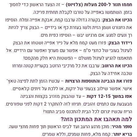
חממו תנור ל-200 מעלות (צלזיוס)
– זה הצעד הראשון כדי לחסוך
בזמן. השתמשו באפייה על טורבו לקבלת תחתית פריכה.
הכינו את הבצק:
בקערה גדולה ערבבו קמח, אבקת אפייה ומלח. הוסיפו
את היוגורט ושמן הזית ולשו בעזרת כף או בידיים – הבצק צריך להיות
רך ונעים למגע. אם מרגיש יבש – הוסיפו כפית מים.
רידוד הבצק:
פזרו מעט קמח מלא על נייר אפייה ושטחו את הבצק
לעיגול בעובי של כחצי ס"מ – אפשר עם מערוך ואפשר עם הידיים. אל
תתאמצו להגיע לעיגול מושלם – הפשטות היא חלק מהקסם!
הכינו את הרוטב:
ערבבו את כל מרכיבי הרוטב בקערית קטנה ומרחו
שכבה אחידה על הבצק.
פזרו את הגבינה והתוספות הרצויות
– עכשיו הזמן לתת לפיצה טאץ'
אישי. אפשר שילוב צבעוני של ירקות, או ללכת על זיתים קלאסיים.
אפו במשך 12-15 דקות
– עד שהבצק מזהיב בקצוות והגבינה
מבעבעת עם כתמים זהובים. תניחו לזה להתקרר 2 דקות לפני שפורסים.
הריח עכשיו יגרום לכל הבית להתכנס סביב התנור!
למה תאהבו את המתכון הזה?
סופר מהיר:
מוכן מרגע הרעב ועד לביס הראשון תוך פחות מחצי שעה.
בריא יותר:
קמח מלא, פחות שמנים, וללא שמרים.