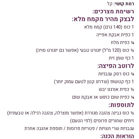
רמת קושי:
קל
רשימת מצרכים:
לבצק מהיר מקמח מלא:
1 כוס (140 גרם) קמח מלא
1 כפית אבקת אפייה
¼ כפית מלח
½ כוס (120 מ"ל) יוגורט טבעי (אפשר גם יוגורט סויה)
1 כף שמן זית
לרוטב הפיצה:
¼ כוס רסק עגבניות
1 כף קטשופ (שדרוג קטן לטעם עמוק יותר)
½ כפית אורגנו יבש
¼ כפית שום כתוש או אבקת שום
לתוספות:
½ כוס גבינה צהובה מגוררת (אפשר מוצרלה, צהובה רגילה או טבעונית)
זיתים שחורים פרוסים (לפי הטעם)
עגבניות שרי חצויות / פטריות פרוסות / תוספת אהובה אחרת
הוראות הכנה: