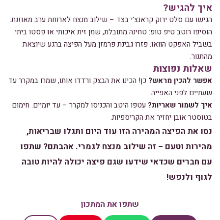
איך להגיש?
הגישו עם סלט ירוק קראנצ'י בצד – שילוב מנצח לארוחת ערב מאוזנת.
הוסיפו רוטב טיפ טופ: טחינה מתובלת, שמן זית איכותי או פסטו ביתי.
בשביל האפקט הוואו: פזרו גבינת פרמזן מעל הפיצה ברגע שיוצאת
מהתנור.
שאלות נפוצות
אפשר להכין מראש?
כן! הכינו את הבצק ורדדו אותו, שמרו במקרר עד
שעתיים לפני האפייה.
איך לשמור שאריות?
עטפו היטב והכניסו למקרר – עד יומיים. חימום
בטוסטר אובן יחזיר את הקריספיות.
נסו את הפיצה המהירה הזו עוד היום ותגלו שבריאות,
מהירות וטעם – זה שילוב מנצח לגמרי. אהבתם? שתפו
עם חברים שכדאי שידעו שגם פיצה יכולה להיות טובה
לגוף ולנפש!
שתפו את המתכון