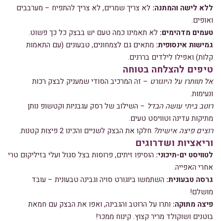
ללא לישה והמתנה:
לא צריך שמרים, לא צריך להתפיח – מערבבים
ואופים.
טעמים מדהימים:
לא תאמינו כמה טעם יש בבצק כל כך פשוט.
גמישות אינסופית:
מתאים גם לצמחונים, טבעונים (עם התאמות
קלות) ואפילו לילדים בררנים.
טיפים להצלחה בטוחה
אל תוותרו על היוגורט
– זה המרכיב הסודי שמעניק לבצק רכות
ונעימות.
רוטב ביתי עושה הבדל
– השילוב של רסק עגבניות וקטשופ נותן
מתיקות עדינה וטוויסט טעים.
רוצים פיצה אישית?
חלקו את הבצק לשניים והכינו 2 פיצות קטנות.
וריאציות ושדרוגים
לטוויסט ים-תיכוני:
הוסיפו זיתים, פרוסות בצל סגול ועלי בזיליקום טרי
אחרי האפייה.
גרסה טבעונית:
השתמשו ביוגורט סויה וגבינה טבעונית – עובד
מושלם!
פיצה מתוקה:
ותרו על הרוטב והגבינה, ואפו את הבצק עם חמאת
בוטנים ושוקולד מריר קצוץ. קינוח ממכר!